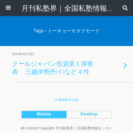
月刊私塾界｜全国私塾情報センター
Tags › トーキョーオタクモード
2014年9月29日
クールジャパン投資第１弾発
表 三越伊勢丹HDなど４件
Back to top
Mobile
Desktop
All content Copyright 月刊私塾界｜全国私塾情報センター