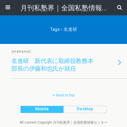
月刊私塾界｜全国私塾情報センター
Tags › 名進研
2014年4月6日
名進研 新代表に取締役教務本
部長の伊藤和也氏が就任
Back to top
Mobile
Desktop
All content Copyright 月刊私塾界｜全国私塾情報センター