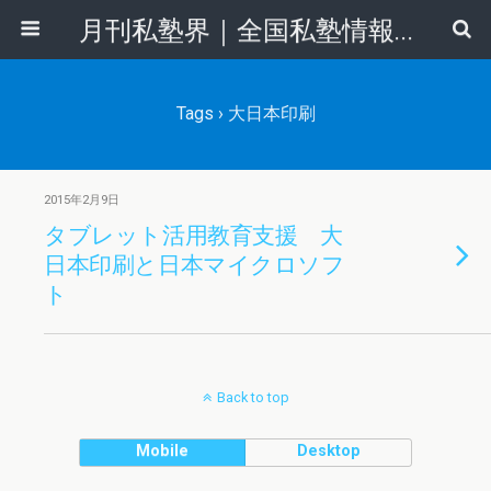
月刊私塾界｜全国私塾情報センター
Tags › 大日本印刷
2015年2月9日
タブレット活用教育支援 大
日本印刷と日本マイクロソフ
ト
Back to top
Mobile
Desktop