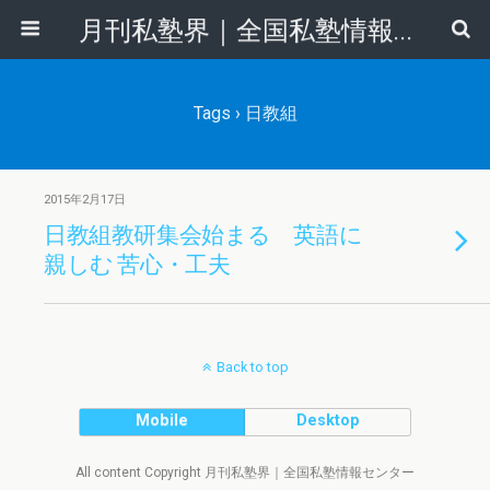
月刊私塾界｜全国私塾情報センター
Tags › 日教組
2015年2月17日
日教組教研集会始まる 英語に
親しむ 苦心・工夫
Back to top
Mobile
Desktop
All content Copyright 月刊私塾界｜全国私塾情報センター