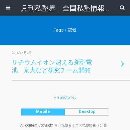
月刊私塾界｜全国私塾情報センター
Tags › 電気
2016年4月3日
リチウムイオン超える新型電
池 京大など研究チーム開発
Back to top
Mobile
Desktop
All content Copyright 月刊私塾界｜全国私塾情報センター