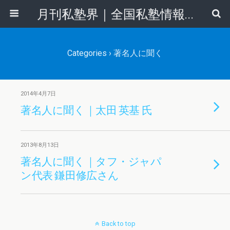
月刊私塾界｜全国私塾情報センター
Categories ›
著名人に聞く
2014年4月7日
著名人に聞く｜太田 英基 氏
2013年8月13日
著名人に聞く｜タフ・ジャパ
ン代表 鎌田修広さん
Back to top