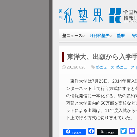
塾ニュース
月刊私塾界
塾暦
寄
東洋大、出願から入学
2013/07/28
塾ニュース
,
塾ニュース
東洋大学は7月23日、2014年度
ンターネット上で行う方式にすると
の情報発信に一本化する。紙の節約
万部と大学案内約50万部を高校な
ットによる出願は、11年度入試か
ト上で行う方式に切り替えていた。
Facebook
Twitt
Share
Post