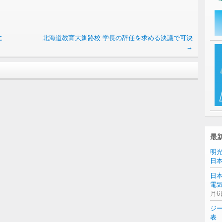
に
北海道教育大釧路校 学長の辞任を求める決議で可決
→
最
明
日
日
電気
月6
ジ
表 