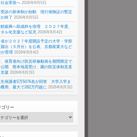
に社会実装へ
2026年8月5日
療受診の新体制が始動 現行保険証の暫定
置が終了
2026年8月5日
書館振興へ助成枠を倍増 ２０２７年度、
ジタル化支援など拡充
2026年8月4日
科省が２０２７年度開設予定の大学・学部
置届出（５月分）を公表、京都産業大など
校が受理
2026年8月4日
研、保育者向け防災研修動画を期間限定で
料公開 熊本地震受け、園の防災体制見直
を支援
2026年8月3日
生保護者5万5076名が回答 大学入学ま
費用、最大で282万円超に
2026年8月3日
テゴリー