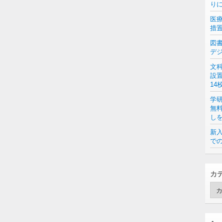
り
医
措
図
デ
文
設
14
学
無
し
新入
での
カ
カ
テ
ゴ
リ
ー