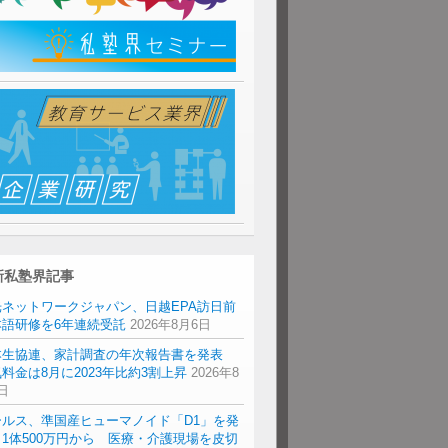
新私塾界記事
光ネットワークジャパン、日越EPA訪日前
本語研修を6年連続受託
2026年8月6日
本生協連、家計調査の年次報告書を発表
料金は8月に2023年比約3割上昇
2026年8
日
ールス、準国産ヒューマノイド「D1」を発
1体500万円から 医療・介護現場を皮切