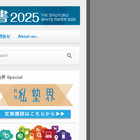
問合せ
About us
界 Special