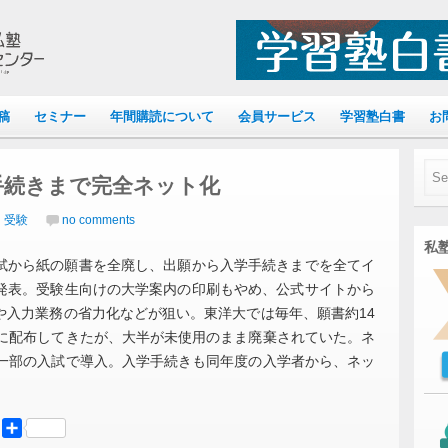
稿
セミナー
年間購読について
会員サービス
学習塾白書
お
手続きまで完全ネット化
｜受験
no comments
私塾
入試から紙の願書を全廃し、出願から入学手続きまでを全てイ
発表。受験生向けの大学案内の印刷もやめ、公式サイトから
や入力業務の省力化などが狙い。東洋大では毎年、願書約14
どに配布してきたが、大半が未使用のまま廃棄されていた。ネ
ら一部の入試で導入。入学手続きも同年度の入学者から、ネッ
er
Mastodon
共
有