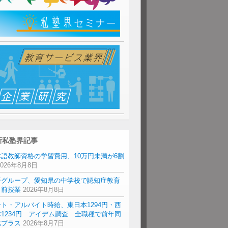
新私塾界記事
本語教師資格の学習費用、10万円未満が6割
2026年8月8日
研グループ、愛知県の中学校で認知症教育
出前授業
2026年8月8日
ト・アルバイト時給、東日本1294円・西
1234円 アイデム調査 全職種で前年同
比プラス
2026年8月7日