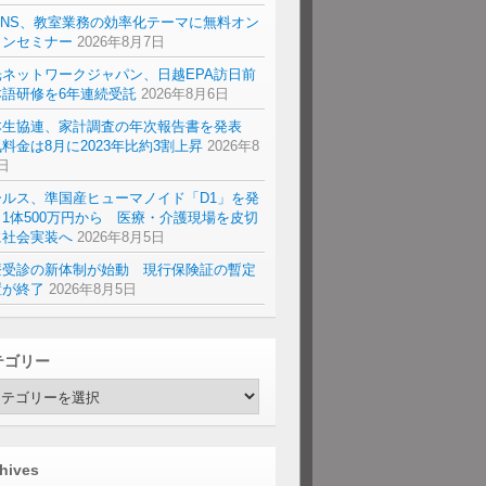
ENS、教室業務の効率化テーマに無料オン
インセミナー
2026年8月7日
光ネットワークジャパン、日越EPA訪日前
本語研修を6年連続受託
2026年8月6日
本生協連、家計調査の年次報告書を発表
料金は8月に2023年比約3割上昇
2026年8
日
ールス、準国産ヒューマノイド「D1」を発
1体500万円から 医療・介護現場を皮切
に社会実装へ
2026年8月5日
療受診の新体制が始動 現行保険証の暫定
置が終了
2026年8月5日
テゴリー
hives