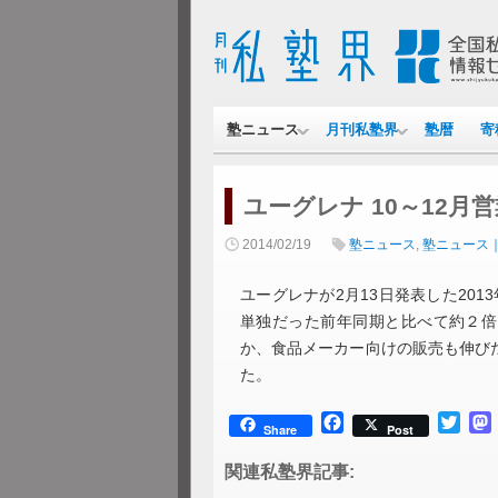
塾ニュース
月刊私塾界
塾暦
寄
ユーグレナ 10～12月営
2014/02/19
塾ニュース
,
塾ニュース
ユーグレナが2月13日発表した201
単独だった前年同期と比べて約２倍
か、食品メーカー向けの販売も伸び
た。
Facebook
Twitt
Share
Post
関連私塾界記事: