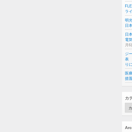
FL
ラ
明
日
日
電気
月6
ジ
表 
り
医
措
カ
カ
テ
ゴ
リ
ー
Arc