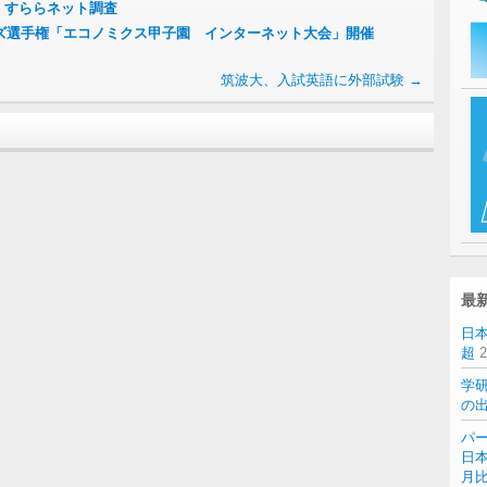
％ すららネット調査
イズ選手権「エコノミクス甲子園 インターネット大会」開催
筑波大、入試英語に外部試験
→
最
日
超
学
の
パー
日本
月