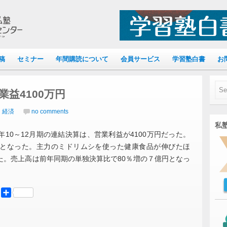
稿
セミナー
年間購読について
会員サービス
学習塾白書
お
業益4100万円
｜経済
no comments
私塾
3年10～12月期の連結決算は、営業利益が4100万円だった。
となった。主力のミドリムシを使った健康食品が伸びたほ
た。売上高は前年同期の単独決算比で80％増の７億円となっ
er
Mastodon
共
有