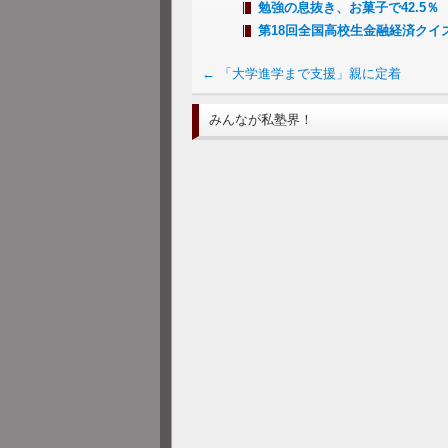
勉強の息抜き、お菓子で42.5
第18回全国高校生金融経済ク
←
「大学進学まで支援」親に定着
みんなが私塾界！