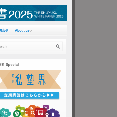
問合せ
About us
界 Special