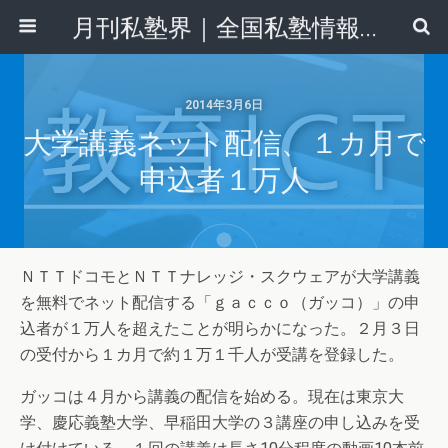
月刊私塾界｜全国私塾情報センター
2014年3月6日
大学講義ネット配信、１カ月で
申込者１万人
ＮＴＴドコモとＮＴＴナレッジ・スクウェアが大学講義
を無料でネット配信する「ｇａｃｃｏ（ガッコ）」の申
込者が１万人を超えたことが明らかになった。２月３日
の受付から１カ月で約１万１千人が受講を登録した。
ガッコは４月から講義の配信を始める。現在は東京大
学、慶応義塾大学、早稲田大学の３講座の申し込みを受