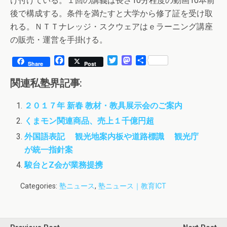
け付けている。１回の講義は長さ10分程度の動画10本前
後で構成する。条件を満たすと大学から修了証を受け取
れる。ＮＴＴナレッジ・スクウェアはｅラーニング講座
の販売・運営を手掛ける。
F
T
M
共
Share
Post
a
w
a
有
c
i
s
関連私塾界記事:
e
t
t
b
t
o
２０１７年 新春 教材・教具展示会のご案内
o
e
d
o
r
o
くまモン関連商品、売上１千億円超
k
n
外国語表記 観光地案内板や道路標識 観光庁
が統一指針案
駿台とZ会が業務提携
Categories:
塾ニュース
,
塾ニュース｜教育ICT