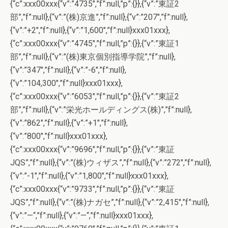
{“c”:xxx00xxx{“v”:”4735″,”f”:null,”p”:{}},{“v”:”東証2
部”,”f”:null},{“v”:”(株)京進”,”f”:null},{“v”:”207″,”f”:null},
{“v”:”+2″,”f”:null},{“v”:”1,600″,”f”:null}xxx01xxx},
{“c”:xxx00xxx{“v”:”4745″,”f”:null,”p”:{}},{“v”:”東証1
部”,”f”:null},{“v”:”(株)東京個別指導学院”,”f”:null},
{“v”:”347″,”f”:null},{“v”:”-6″,”f”:null},
{“v”:”104,300″,”f”:null}xxx01xxx},
{“c”:xxx00xxx{“v”:”6053″,”f”:null,”p”:{}},{“v”:”東証2
部”,”f”:null},{“v”:”栄光ホールディングス(株)”,”f”:null},
{“v”:”862″,”f”:null},{“v”:”+1″,”f”:null},
{“v”:”800″,”f”:null}xxx01xxx},
{“c”:xxx00xxx{“v”:”9696″,”f”:null,”p”:{}},{“v”:”東証
JQS”,”f”:null},{“v”:”(株)ウィザス”,”f”:null},{“v”:”272″,”f”:null},
{“v”:”-1″,”f”:null},{“v”:”1,800″,”f”:null}xxx01xxx},
{“c”:xxx00xxx{“v”:”9733″,”f”:null,”p”:{}},{“v”:”東証
JQS”,”f”:null},{“v”:”(株)ナガセ”,”f”:null},{“v”:”2,415″,”f”:null},
{“v”:”—“,”f”:null},{“v”:”—“,”f”:null}xxx01xxx},