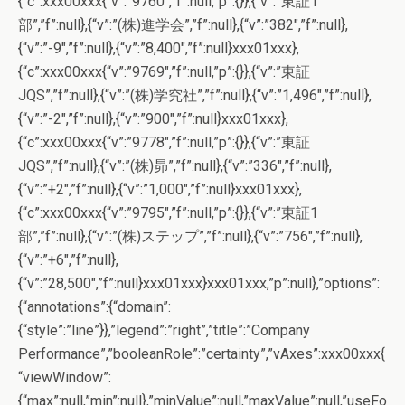
{“c”:xxx00xxx{“v”:”9760″,”f”:null,”p”:{}},{“v”:”東証1
部”,”f”:null},{“v”:”(株)進学会”,”f”:null},{“v”:”382″,”f”:null},
{“v”:”-9″,”f”:null},{“v”:”8,400″,”f”:null}xxx01xxx},
{“c”:xxx00xxx{“v”:”9769″,”f”:null,”p”:{}},{“v”:”東証
JQS”,”f”:null},{“v”:”(株)学究社”,”f”:null},{“v”:”1,496″,”f”:null},
{“v”:”-2″,”f”:null},{“v”:”900″,”f”:null}xxx01xxx},
{“c”:xxx00xxx{“v”:”9778″,”f”:null,”p”:{}},{“v”:”東証
JQS”,”f”:null},{“v”:”(株)昴”,”f”:null},{“v”:”336″,”f”:null},
{“v”:”+2″,”f”:null},{“v”:”1,000″,”f”:null}xxx01xxx},
{“c”:xxx00xxx{“v”:”9795″,”f”:null,”p”:{}},{“v”:”東証1
部”,”f”:null},{“v”:”(株)ステップ”,”f”:null},{“v”:”756″,”f”:null},
{“v”:”+6″,”f”:null},
{“v”:”28,500″,”f”:null}xxx01xxx}xxx01xxx,”p”:null},”options”:
{“annotations”:{“domain”:
{“style”:”line”}},”legend”:”right”,”title”:”Company
Performance”,”booleanRole”:”certainty”,”vAxes”:xxx00xxx{
“viewWindow”:
{“max”:null,”min”:null},”minValue”:null,”maxValue”:null,”useFo