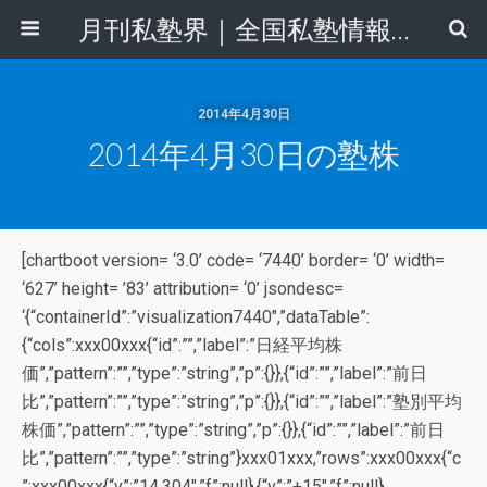
月刊私塾界｜全国私塾情報センター
2014年4月30日
2014年4月30日の塾株
[chartboot version= ‘3.0’ code= ‘7440’ border= ‘0’ width=
‘627’ height= ’83’ attribution= ‘0’ jsondesc=
‘{“containerId”:”visualization7440″,”dataTable”:
{“cols”:xxx00xxx{“id”:””,”label”:”日経平均株
価”,”pattern”:””,”type”:”string”,”p”:{}},{“id”:””,”label”:”前日
比”,”pattern”:””,”type”:”string”,”p”:{}},{“id”:””,”label”:”塾別平均
株価”,”pattern”:””,”type”:”string”,”p”:{}},{“id”:””,”label”:”前日
比”,”pattern”:””,”type”:”string”}xxx01xxx,”rows”:xxx00xxx{“c
”:xxx00xxx{“v”:”14,304″,”f”:null},{“v”:”+15″,”f”:null},