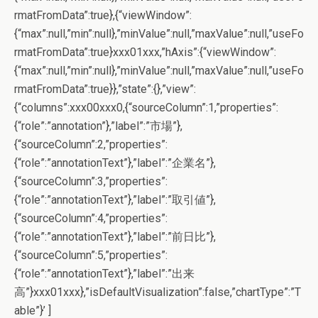
rmatFromData”:true},{“viewWindow”:
{“max”:null,”min”:null},”minValue”:null,”maxValue”:null,”useFo
rmatFromData”:true}xxx01xxx,”hAxis”:{“viewWindow”:
{“max”:null,”min”:null},”minValue”:null,”maxValue”:null,”useFo
rmatFromData”:true}},”state”:{},”view”:
{“columns”:xxx00xxx0,{“sourceColumn”:1,”properties”:
{“role”:”annotation”},”label”:”市場”},
{“sourceColumn”:2,”properties”:
{“role”:”annotationText”},”label”:”企業名”},
{“sourceColumn”:3,”properties”:
{“role”:”annotationText”},”label”:”取引値”},
{“sourceColumn”:4,”properties”:
{“role”:”annotationText”},”label”:”前日比”},
{“sourceColumn”:5,”properties”:
{“role”:”annotationText”},”label”:”出来
高”}xxx01xxx},”isDefaultVisualization”:false,”chartType”:”T
able”}’ ]