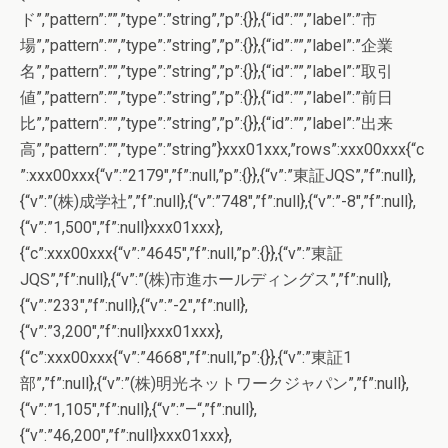
ド”,”pattern”:””,”type”:”string”,”p”:{}},{“id”:””,”label”:”市
場”,”pattern”:””,”type”:”string”,”p”:{}},{“id”:””,”label”:”企業
名”,”pattern”:””,”type”:”string”,”p”:{}},{“id”:””,”label”:”取引
値”,”pattern”:””,”type”:”string”,”p”:{}},{“id”:””,”label”:”前日
比”,”pattern”:””,”type”:”string”,”p”:{}},{“id”:””,”label”:”出来
高”,”pattern”:””,”type”:”string”}xxx01xxx,”rows”:xxx00xxx{“c
”:xxx00xxx{“v”:”2179″,”f”:null,”p”:{}},{“v”:”東証JQS”,”f”:null},
{“v”:”(株)成学社”,”f”:null},{“v”:”748″,”f”:null},{“v”:”-8″,”f”:null},
{“v”:”1,500″,”f”:null}xxx01xxx},
{“c”:xxx00xxx{“v”:”4645″,”f”:null,”p”:{}},{“v”:”東証
JQS”,”f”:null},{“v”:”(株)市進ホールディングス”,”f”:null},
{“v”:”233″,”f”:null},{“v”:”-2″,”f”:null},
{“v”:”3,200″,”f”:null}xxx01xxx},
{“c”:xxx00xxx{“v”:”4668″,”f”:null,”p”:{}},{“v”:”東証1
部”,”f”:null},{“v”:”(株)明光ネットワークジャパン”,”f”:null},
{“v”:”1,105″,”f”:null},{“v”:”—“,”f”:null},
{“v”:”46,200″,”f”:null}xxx01xxx},