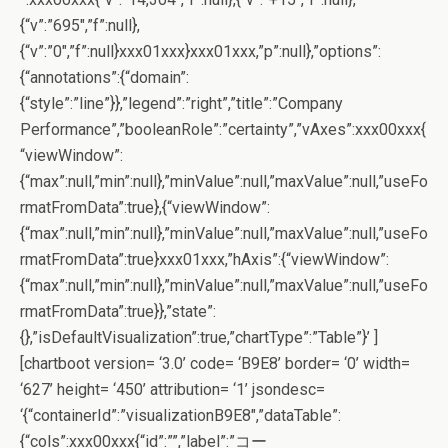
{“v”:”695″,”f”:null},
{“v”:”0″,”f”:null}xxx01xxx}xxx01xxx,”p”:null},”options”:
{“annotations”:{“domain”:
{“style”:”line”}},”legend”:”right”,”title”:”Company
Performance”,”booleanRole”:”certainty”,”vAxes”:xxx00xxx{
“viewWindow”:
{“max”:null,”min”:null},”minValue”:null,”maxValue”:null,”useFo
rmatFromData”:true},{“viewWindow”:
{“max”:null,”min”:null},”minValue”:null,”maxValue”:null,”useFo
rmatFromData”:true}xxx01xxx,”hAxis”:{“viewWindow”:
{“max”:null,”min”:null},”minValue”:null,”maxValue”:null,”useFo
rmatFromData”:true}},”state”:
{},”isDefaultVisualization”:true,”chartType”:”Table”}’ ]
[chartboot version= ‘3.0’ code= ‘B9E8’ border= ‘0’ width=
‘627’ height= ‘450’ attribution= ‘1’ jsondesc=
‘{“containerId”:”visualizationB9E8″,”dataTable”:
{“cols”:xxx00xxx{“id”:””,”label”:”コー