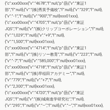
{“c”:xxx00xxx{“v”:”4678″,”f”:null,”p”:{}},{“v”:”東証1
部”,”f”:null},{“v”:”(株)秀英予備校”,”f”:null},{“v”:”329″,”f”:null},
{“v”:”-1″,”f”:null},{“v”:”900″,”f”:null}xxx01xxx},
{“c”:xxx00xxx{“v”:”4705″,”f”:null,”p”:{}},{“v”:”東証
JQS”,”f”:null},{“v”:”(株)クリップコーポレーション”,”f”:null},
{“v”:”1,029″,”f”:null},{“v”:”+9″,”f”:null},
{“v”:”1,500″,”f”:null}xxx01xxx},
{“c”:xxx00xxx{“v”:”4714″,”f”:null,”p”:{}},{“v”:”東証1
部”,”f”:null},{“v”:”(株)リソー教育”,”f”:null},{“v”:”223″,”f”:null},
{“v”:”-7″,”f”:null},{“v”:”585,000″,”f”:null}xxx01xxx},
{“c”:xxx00xxx{“v”:”4718″,”f”:null,”p”:{}},{“v”:”東証1
部”,”f”:null},{“v”:”(株)早稲田アカデミー”,”f”:null},
{“v”:”779″,”f”:null},{“v”:”+7″,”f”:null},
{“v”:”2,300″,”f”:null}xxx01xxx},
{“c”:xxx00xxx{“v”:”4720″,”f”:null,”p”:{}},{“v”:”東証
JQS”,”f”:null},{“v”:”(株)城南進学研究社”,”f”:null},
{“v”:”295″,”f”:null},{“v”:”—“,”f”:null},{“v”:”—“,”f”:null}xxx01xxx},