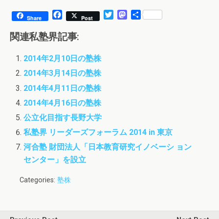
F
T
M
共
Share
Post
a
w
a
有
c
i
s
関連私塾界記事:
e
t
t
b
t
o
2014年2月10日の塾株
o
e
d
o
r
o
2014年3月14日の塾株
k
n
2014年4月11日の塾株
2014年4月16日の塾株
公立化目指す長野大学
私塾界 リーダーズフォーラム 2014 in 東京
河合塾 財団法人「日本教育研究イノベーシ ョン
センター」を設立
Categories:
塾株