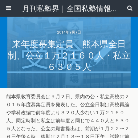
月刊私塾界｜全国私塾情報センター
2014年9月7日
来年度募集定員 熊本県全日
制、公立１万２１６０人・私立
６３０５人
熊本県教育委員会は９月２日、県内の公・私立高校の２
０１５年度募集定員を発表した。公立全日制は高校再編
や学科改編で前年度より３２０人少ない１万２１６０
人。同定時制と私立は前年度と同じで４４０人と６３０
５人となった。公立の願書提出は、前期が１月２２〜２
６日午後４時、後期は２月１３〜１８日正午。試験は前