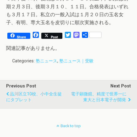
期２月３日、後期３月１０、１１日。合格発表はいずれ
も３月１７日。私立の一般入試は１月２０日の玉名女
子、有明、専大玉名を皮切りに順次実施される。
F
T
M
共
Share
Post
a
w
a
有
c
i
s
関連記事がありません。
e
t
t
b
t
o
Categories:
塾ニュース
,
塾ニュース｜受験
o
e
d
o
r
o
k
n
Previous Post
Next Post
品川区立10校、小中全生徒
電子顕微鏡、精度で世界一に
にタブレット
東大と日本電子が開発
Back to top