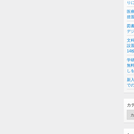
り
医
措
図
デ
文
設
14
学
無
し
新入
での
カ
カ
テ
ゴ
リ
ー