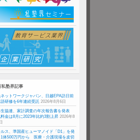
新私塾界記事
光ネットワークジャパン、日越EPA訪日前
本語研修を6年連続受託
2026年8月6日
本生協連、家計調査の年次報告書を発表
料金は8月に2023年比約3割上昇
2026年8
日
ールス、準国産ヒューマノイド「D1」を発
1体500万円から 医療・介護現場を皮切