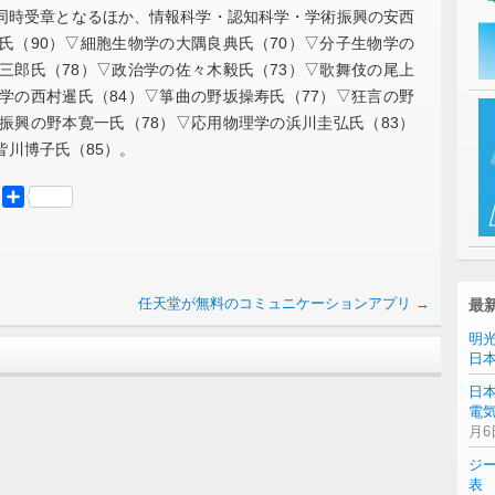
時受章となるほか、情報科学・認知科学・学術振興の安西
氏（90）▽細胞生物学の大隅良典氏（70）▽分子生物学の
三郎氏（78）▽政治学の佐々木毅氏（73）▽歌舞伎の尾上
学の西村暹氏（84）▽箏曲の野坂操寿氏（77）▽狂言の野
振興の野本寛一氏（78）▽応用物理学の浜川圭弘氏（83）
皆川博子氏（85）。
er
Mastodon
共
有
任天堂が無料のコミュニケーションアプリ
→
最
明
日
日
電気
月6
ジ
表 