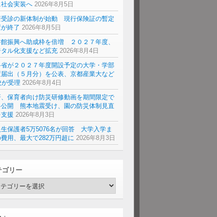
に社会実装へ
2026年8月5日
療受診の新体制が始動 現行保険証の暫定
置が終了
2026年8月5日
書館振興へ助成枠を倍増 ２０２７年度、
ジタル化支援など拡充
2026年8月4日
科省が２０２７年度開設予定の大学・学部
置届出（５月分）を公表、京都産業大など
校が受理
2026年8月4日
研、保育者向け防災研修動画を期間限定で
料公開 熊本地震受け、園の防災体制見直
を支援
2026年8月3日
生保護者5万5076名が回答 大学入学ま
費用、最大で282万円超に
2026年8月3日
テゴリー