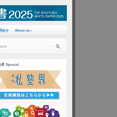
問合せ
About us
界 Special