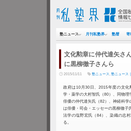
塾ニュース
月刊私塾界
塾暦
寄
文化勲章に仲代達矢さ
に黒柳徹子さんら
2015/11/11
塾ニュース
,
塾ニュース
政府は10月30日、2015年度の
学・薬学の大村智氏（80）、同物理
俳優の仲代達矢氏（82）、神経科学
は俳優・司会・エッセーの黒柳徹子氏
法学の塩野宏氏（84）、染織の志村
る。