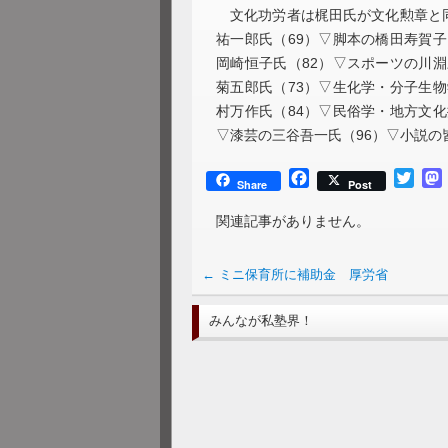
文化功労者は梶田氏が文化勲章と同
祐一郎氏（69）▽脚本の橋田寿賀子
岡崎恒子氏（82）▽スポーツの川淵
菊五郎氏（73）▽生化学・分子生物
村万作氏（84）▽民俗学・地方文化
▽漆芸の三谷吾一氏（96）▽小説の
Facebook
Twitt
Share
Post
関連記事がありません。
←
ミニ保育所に補助金 厚労省
みんなが私塾界！