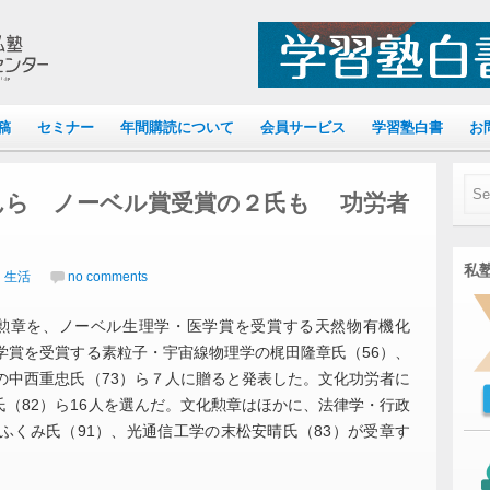
稿
セミナー
年間購読について
会員サービス
学習塾白書
お
んら ノーベル賞受賞の２氏も 功労者
私塾
｜生活
no comments
文化勲章を、ノーベル生理学・医学賞を受賞する天然物有機化
学賞を受賞する素粒子・宇宙線物理学の梶田隆章氏（56）、
の中西重忠氏（73）ら７人に贈ると発表した。文化功労者に
（82）ら16人を選んだ。文化勲章はほかに、法律学・行政
ふくみ氏（91）、光通信工学の末松安晴氏（83）が受章す