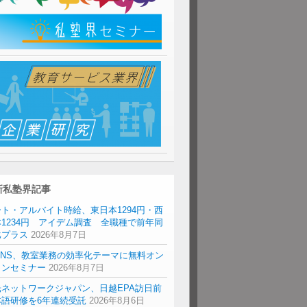
新私塾界記事
ト・アルバイト時給、東日本1294円・西
1234円 アイデム調査 全職種で前年同
比プラス
2026年8月7日
ENS、教室業務の効率化テーマに無料オン
インセミナー
2026年8月7日
光ネットワークジャパン、日越EPA訪日前
本語研修を6年連続受託
2026年8月6日