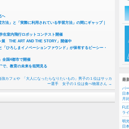
充へ
習方法」と「実際に利用されている学習方法」の間にギャップ｜
本学生室内飛行ロボットコンテスト開催
HE ART AND THE STORY」開催中
tal II」と「ひろしまイノベーションファウンド」が保有するビーシー・
Tour」全国4都市で開催
TT”で、教育の未来を垣間見る
勉強カフェや
「大人になったらなりたいもの」男子の１位はサッカ
最
ー選手 女子の１位は食べ物屋さん
→
パー
日本
月
FL
ラ
明
日