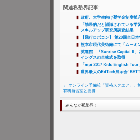
関連私塾界記事:
政府、大学生向け奨学金制度拡
「効果的だと認識されている学
スキルアップ研究所調査結果
【飛行ロボコン】 第20回全日
熊本市現代美術館にて「ムーミン展 T
英進館 「Sunrise Capi
イングスの全株式を取得
「mpi 2017 Kids English 
世界最大のEdTech展示会“BE
←
オンライン予備校「資格スクエア」、
有料自習室と提携
みんなが私塾界！