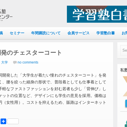
稿
セミナー
年間購読について
会員サービス
学習塾白書
お
開発のチェスターコート
｜大学
no comments
私塾
同開発した「大学生が着たい憧れのチェスターコート」を発
く、腰を絞った細身の形状で、普段着としても仕事着として
手軽なファストファッションを好む若者も少し「背伸び」し
ケットの位置など、デザインにも学生の意見を採用。価格は
円（女性用）。コストを抑えるため、販路はインターネット
er
Mastodon
共
有