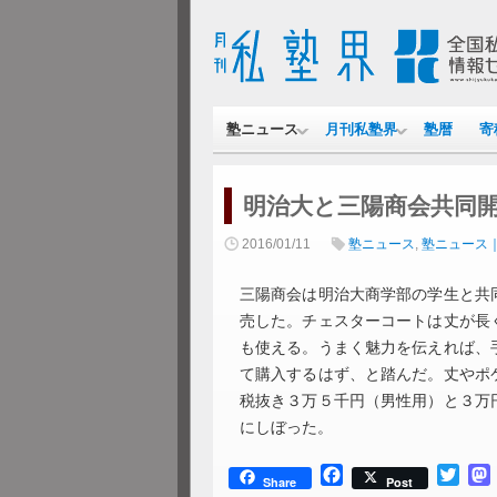
塾ニュース
月刊私塾界
塾暦
寄
明治大と三陽商会共同
2016/01/11
塾ニュース
,
塾ニュース
三陽商会は明治大商学部の学生と共
売した。チェスターコートは丈が長
も使える。うまく魅力を伝えれば、
て購入するはず、と踏んだ。丈やポ
税抜き３万５千円（男性用）と３万
にしぼった。
Facebook
Twitt
Share
Post