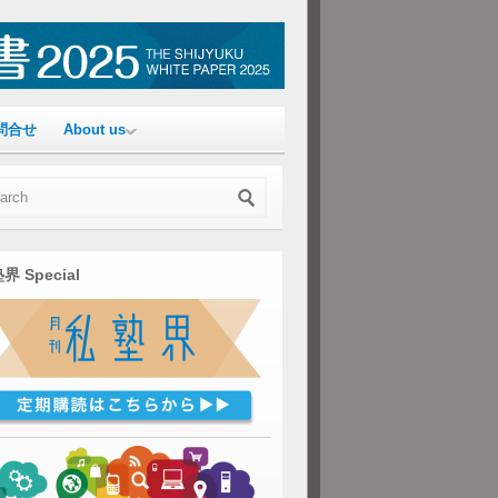
問合せ
About us
界 Special