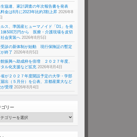
本生協連、家計調査の年次報告書を発表
料金は8月に2023年比約3割上昇
2026年8
日
ールス、準国産ヒューマノイド「D1」を発
1体500万円から 医療・介護現場を皮切
に社会実装へ
2026年8月5日
療受診の新体制が始動 現行保険証の暫定
置が終了
2026年8月5日
書館振興へ助成枠を倍増 ２０２７年度、
ジタル化支援など拡充
2026年8月4日
科省が２０２７年度開設予定の大学・学部
置届出（５月分）を公表、京都産業大など
校が受理
2026年8月4日
テゴリー