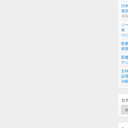
日
電気
月6
ジ
表 
り
医
措
図
デ
文
設
14
カ
カ
テ
ゴ
リ
ー