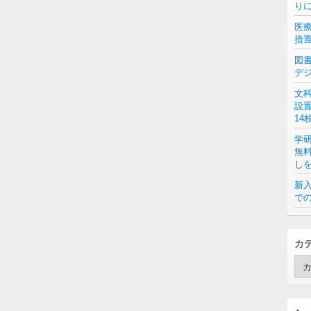
り
医
措
図
デ
文
設
14
学
無
し
新入
での
カ
カ
テ
ゴ
リ
ー