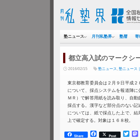
塾ニュース
月刊私塾界
塾暦
寄
都立高入試のマークシ
2016/02/15
塾ニュース
,
塾ニュース
東京都教育委員会は２月９日平成２
について、採点システムを報道陣に
ＭＲ）で解答用紙を読み取り、自動
採点する。漢字など部分点のない記
については、紙で採点した上で、結
上で確定する。対象は１６８校。
Facebook
Twitt
Share
Post