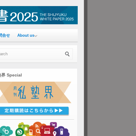
問合せ
About us
界 Special