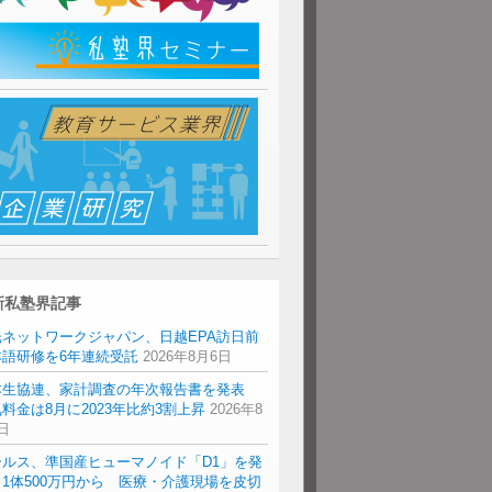
新私塾界記事
光ネットワークジャパン、日越EPA訪日前
本語研修を6年連続受託
2026年8月6日
本生協連、家計調査の年次報告書を発表
料金は8月に2023年比約3割上昇
2026年8
日
ールス、準国産ヒューマノイド「D1」を発
1体500万円から 医療・介護現場を皮切