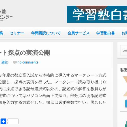
稿
セミナー
年間購読について
会員サービス
学習塾白書
お
ート採点の実演公開
｜受験
no comments
私塾
８年度の都立高入試から本格的に導入するマークシート方式
公開し、採点の実演を行った。マークシート読み取り機（Ｏ
的に採点できる記号選択式以外の、記述式の解答を教員らが
述式についてはパソコン画面上で採点。部分点のある記述式
果を入力する方式とした。採点は必ず複数で行い、照合した
er
Mastodon
共
有