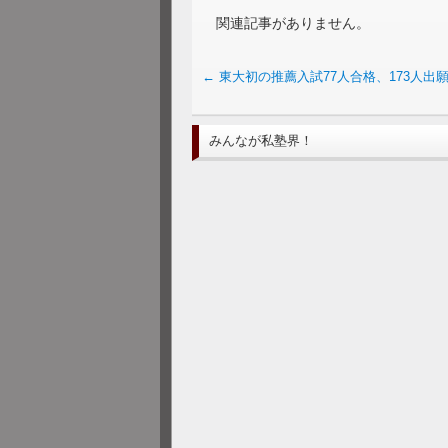
関連記事がありません。
←
東大初の推薦入試77人合格、173人出
みんなが私塾界！