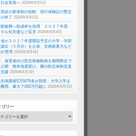
に社会実装へ
2026年8月5日
療受診の新体制が始動 現行保険証の暫定
置が終了
2026年8月5日
書館振興へ助成枠を倍増 ２０２７年度、
ジタル化支援など拡充
2026年8月4日
科省が２０２７年度開設予定の大学・学部
置届出（５月分）を公表、京都産業大など
校が受理
2026年8月4日
研、保育者向け防災研修動画を期間限定で
料公開 熊本地震受け、園の防災体制見直
を支援
2026年8月3日
生保護者5万5076名が回答 大学入学ま
費用、最大で282万円超に
2026年8月3日
テゴリー