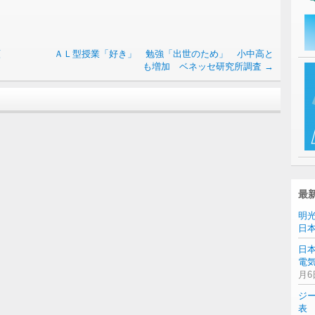
願
ＡＬ型授業「好き」 勉強「出世のため」 小中高と
も増加 ベネッセ研究所調査
→
最
明
日
日
電気
月6
ジ
表 