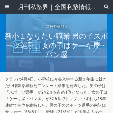
月刊私塾界｜全国私塾情報センター
2016年4月13日
新小１なりたい職業 男の子スポ
ーツ選手、女の子はケーキ屋・
パン屋
クラレは4月4日、小学校に今春入学する新１年生に就き
たい職業を尋ねたアンケート結果を発表した。男の子は
「スポーツ選手」が24.2％を占め1位となった。女の子は
「ケーキ屋・パン屋」が32.6％でトップ。いずれも18年
連続で首位を維持した。男の子のスポーツ選手の内訳は
サッカー（58/8％）、野球（21/3％）が大半を占めた。