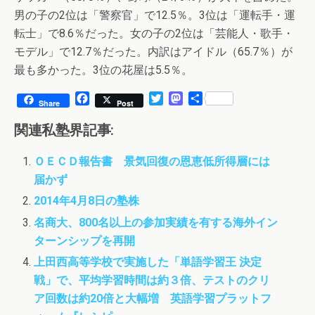
男の子の2位は「警察官」で12.5％。3位は「運転手・運
転士」で8.6％だった。女の子の2位は「芸能人・歌手・
モデル」で12.7％だった。内訳はアイドル（65.7％）が
最も多かった。3位の花屋は5.5％。
F
T
M
共
Share
Post
a
w
a
有
c
i
s
関連私塾界記事:
e
t
t
b
t
o
ＯＥＣＤ報告書 景気回復の恩恵低所得層には
o
e
d
届かず
o
r
o
k
n
2014年4月8日の塾株
名商大、800名以上の参加実績を有する海外イン
ターンシップを再開
上田西高等学校で実施した「単語学習王 決定
戦」で、平均学習時間は約３倍、テストのクリ
ア回数は約20倍と大幅増 英語学習プラットフ