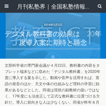
月刊私塾界｜全国私塾情報センター
2016年5月3日
デジタル教科書の効果は 20年
度導入案に期待と懸念
文部科学省の専門家会議が４月22日、教科書の内容をタ
ブレット端末などに収めた「デジタル教科書」を2020年
度に導入する案を示した。動画や音声を活用すれば、英
語の発音のほか、天文や体の仕組みなど理科の学習に効
果があるなどとした。同省は現状の副教材の扱いではな
く、17年度にも法改正して正式な教科書に位置づける方
針だ。導入に前向きな人は少なくない。同省が昨年８月