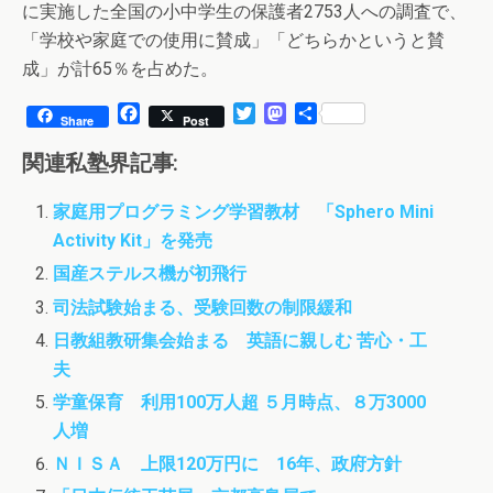
に実施した全国の小中学生の保護者2753人への調査で、
「学校や家庭での使用に賛成」「どちらかというと賛
成」が計65％を占めた。
F
T
M
共
Share
Post
a
w
a
有
c
i
s
関連私塾界記事:
e
t
t
b
t
o
家庭用プログラミング学習教材 「Sphero Mini
o
e
d
Activity Kit」を発売
o
r
o
k
n
国産ステルス機が初飛行
司法試験始まる、受験回数の制限緩和
日教組教研集会始まる 英語に親しむ 苦心・工
夫
学童保育 利用100万人超 ５月時点、８万3000
人増
ＮＩＳＡ 上限120万円に 16年、政府方針