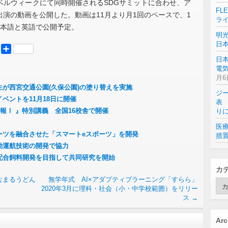
ベルウィークにて同時開催されるSDGサミットに合わせ、ア
FL
演の動画を公開した。動画は11月より月1回のペースで、1
ラ
日本語と英語で公開予定。
明
日
er
Mastodon
共
有
日
電気
月6
が西宮交通公園(久保公園)の塗り替えを実施
ジ
ベントを11月18日に開催
表 
報Ⅰ 』特別講義 全国16校舎で開催
り
医
ーツを融合させた「スマートeスポーツ」を開発
措
動運航技術の開発で協力
配合飼料開発を目指して共同研究を開始
カ
なまるうどん
無学年式 AI×アダプティブラーニング「すらら」
カ
2020年3月に理科・社会（小・中学校範囲）をリリー
テ
ス
→
ゴ
リ
ー
Arc