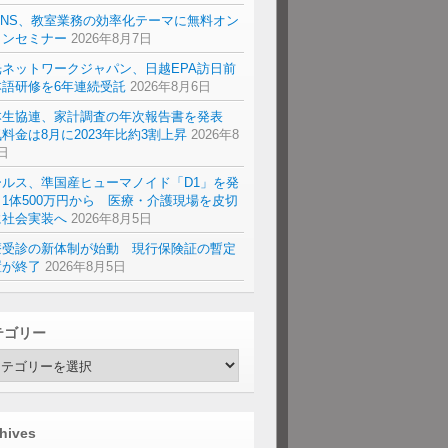
ENS、教室業務の効率化テーマに無料オン
インセミナー
2026年8月7日
光ネットワークジャパン、日越EPA訪日前
本語研修を6年連続受託
2026年8月6日
本生協連、家計調査の年次報告書を発表
料金は8月に2023年比約3割上昇
2026年8
日
ールス、準国産ヒューマノイド「D1」を発
1体500万円から 医療・介護現場を皮切
に社会実装へ
2026年8月5日
療受診の新体制が始動 現行保険証の暫定
置が終了
2026年8月5日
テゴリー
hives