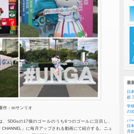
最
日
超
学
TD. 著作：㈱サンリオ
の
パー
、SDGsの17個のゴールのうち6つのゴールに注目し、
日本
ITTY CHANNEL」に毎月アップされる動画にて紹介する。ニュ
月