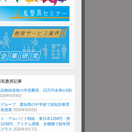
新私塾界記事
本語教師資格の学習費用、10万円未満が6割
2026年8月8日
研グループ、愛知県の中学校で認知症教育
出前授業
2026年8月8日
ト・アルバイト時給、東日本1294円・西
1234円 アイデム調査 全職種で前年同
比プラス
2026年8月7日