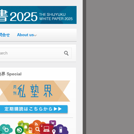
問合せ
About us
界 Special