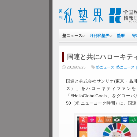
塾ニュース
月刊私塾界
塾暦
寄
国連と共にハローキティ
2019/09/25
塾ニュース
,
塾ニュース
国連と株式会社サンリオ(東京・品川
ズ）」をハローキティファンを
「#HelloGlobalGoals」を
50（米 ニューヨーク時間）に、国