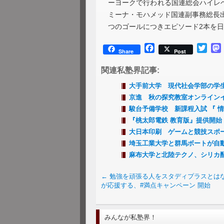
ーヨークで行われる国連総会ハイレ
ミーナ・モハメッド国連副事務総長出
つのゴールにつきエピソード2本を
Facebook
Twitt
Share
Post
関連私塾界記事:
大手前大学 現代社会学部の学生
京進 秋の探究教室オンラインイ
駿台予備学校 新課程入試 『 情
『桃太郎電鉄 教育版』提供開始
大日本印刷 ゲームと競技スポ
埼玉工業大学と群馬ボートが自
麻布大学と北陸テクノ、シリカ
←
勉強を頑張る人をスタディプラスとは
が応援する、#満点キャンペーン 開始
みんなが私塾界！