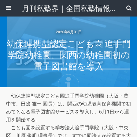
月刊私塾界｜全国私塾情報センター
2020年5月31日
幼保連携型認定こども園 追手門
学院幼稚園、関西の幼稚園初の
電子図書館を導入
幼保連携型認定こども園追手門学院幼稚園（大阪・豊
中市、田邊 雅一 園長）は、関西の幼児教育保育機関で初
めてとなる電子図書館サービスを導入し、6月1日から運
用を開始する。
こども園を設置する学校法人追手門学院（大阪・中央
区、川原 俊明 理事長）では、すでに同法人が設置する大