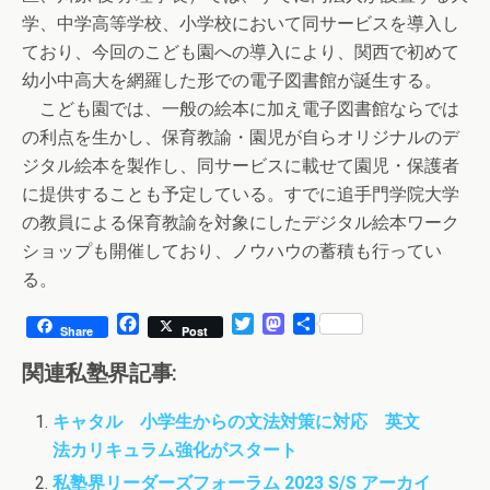
学、中学高等学校、小学校において同サービスを導入し
ており、今回のこども園への導入により、関西で初めて
幼小中高大を網羅した形での電子図書館が誕生する。
こども園では、一般の絵本に加え電子図書館ならでは
の利点を生かし、保育教諭・園児が自らオリジナルのデ
ジタル絵本を製作し、同サービスに載せて園児・保護者
に提供することも予定している。すでに追手門学院大学
の教員による保育教諭を対象にしたデジタル絵本ワーク
ショップも開催しており、ノウハウの蓄積も行ってい
る。
F
T
M
共
Share
Post
a
w
a
有
c
i
s
関連私塾界記事:
e
t
t
b
t
o
キャタル 小学生からの文法対策に対応 英文
o
e
d
法カリキュラム強化がスタート
o
r
o
k
n
私塾界リーダーズフォーラム 2023 S/S アーカイ