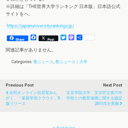
※詳細は「THE世界大学ランキング 日本版」日本語公式
サイトをへ。
https://japanuniversityrankings.jp/
F
T
M
共
Share
Post
a
w
a
有
c
i
s
関連記事がありません。
e
t
t
b
t
o
Categories:
塾ニュース
,
塾ニュース｜大学
o
e
d
o
r
o
k
n
Previous Post
Next Post
合同オンライン自習室みん
文京学院大学 文京区立第六中
がく、「家庭学習クラウド」β
学校との教育連携に関する協定
版リリース
調印式を実施
Back to top