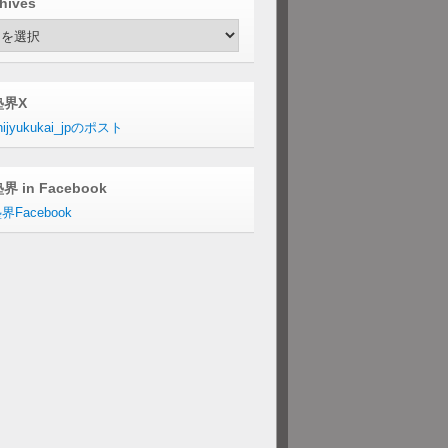
hives
hives
塾界X
ijyukukai_jpのポスト
界 in Facebook
界Facebook