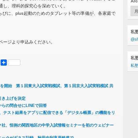
Arc
を通し、理科的探究心を深めていく。
Arc
ならびに、plus起動のためのタブレット等の準備が、各家庭で
私
@sh
ムページより申込みください。
私塾
er
Mastodon
共
私塾
有
スを開始 第１回東大入試実戦模試、第１回京大入試実戦模試 共
引き上げを決定
らの問合せにLINEで回答
ager」が、テスト結果をアプリに配信できる「デジタル帳票」の機能をリ
ク社、恒例の関西地区の中学入試情報セミナーを初のウェビナー
ニックがギネス記録 秋田由利高原鉄道で