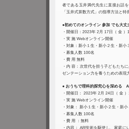
者である玉井満代先生に直接お話を
「玉井式算数方式」の指導方法と特
●
初めてのオンライン 参加 でも大
・開催日：2023年 2月 17日（ 金 ）19
・実 施 Webオンライン開催
・対象：新小１生・新小２生・新小
・募集人数 100名
・費 用 無料
・内 容：次世代を担う子どもたちに
ゼンテーション力を養うための表現
●
おうちで理科的探究心を深める AR
・開催日： 2023年 2月 24日（ 金 ）1
・実 施 Webオンライン開催
・対象： 新小１生・新小２生・新
・募集人数 100名
・費 用 ：無料
・内容： AR技術を駆使し、家庭