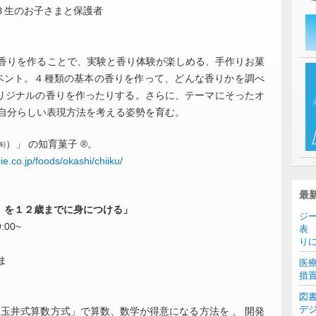
３生のお子さまと保護者
い香りを作ることで、実験と香り体験が楽しめる、手作りお菓
イベント。４種類の基本の香りを作って、どんな香りかを調べ
リジナルの香りを作ったりする。さらに、テーマにそったオ
、自分らしい表現方法を考える姿勢を育む。
㈱）」 の知育菓子 ®。
ie.co.jp/foods/okashi/chiiku/
最
』を１２歳までに身につける」
ジ
:00~
表 
り
ま
医
措
図
デ
「玉井式算数方式」で算数、数学が得意になる方法を 、 開発