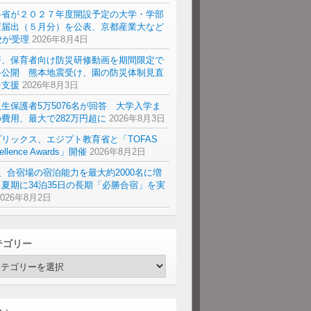
科省が２０２７年度開設予定の大学・学部
置届出（５月分）を公表、京都産業大など
校が受理
2026年8月4日
研、保育者向け防災研修動画を期間限定で
料公開 熊本地震受け、園の防災体制見直
を支援
2026年8月3日
生保護者5万5076名が回答 大学入学ま
費用、最大で282万円超に
2026年8月3日
リックス、エジプト教育省と「TOFAS
ellence Awards」開催
2026年8月2日
a、合宿場の宿泊能力を最大約2000名に増
夏期に34泊35日の長期「必勝合宿」を実
2026年8月2日
テゴリー