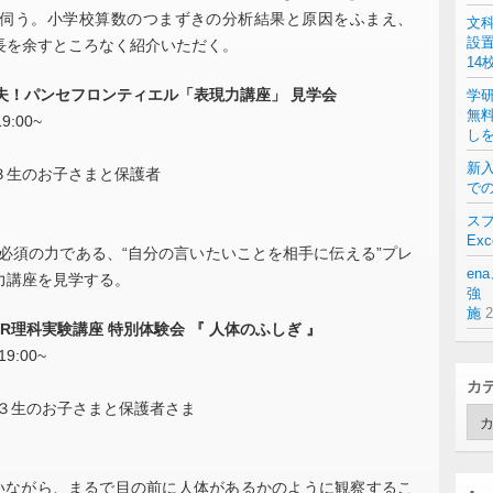
伺う。小学校算数のつまずきの分析結果と原因をふまえ、
文
設
長を余すところなく紹介いただく。
14
丈夫！パンセフロンティエル「表現力講座」 見学会
学
無
:00~
し
新入
３生のお子さまと保護者
での
スプ
Exc
必須の力である、“自分の言いたいことを相手に伝える”プレ
en
力講座を見学する。
強 
施
理科実験講座 特別体験会 『 人体のふしぎ 』
9:00~
カ
小３生のお子さまと保護者さま
カ
テ
ゴ
リ
にいながら、まるで目の前に人体があるかのように観察するこ
ー