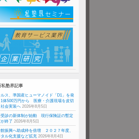
新私塾界記事
ールス、準国産ヒューマノイド「D1」を発
1体500万円から 医療・介護現場を皮切
に社会実装へ
2026年8月5日
療受診の新体制が始動 現行保険証の暫定
置が終了
2026年8月5日
書館振興へ助成枠を倍増 ２０２７年度、
ジタル化支援など拡充
2026年8月4日