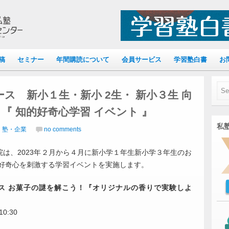
稿
セミナー
年間購読について
会員サービス
学習塾白書
お
ス 新小１生・新小 2生・ 新小３生 向
開催 『 知的好奇心学習 イベント 』
私塾
｜塾・企業
no comments
は、2023年２月から４月に新小学１年生新小学３年生のお
的好奇心を刺激する学習イベントを実施します。
ス お菓子の謎を解こう！『オリジナルの香りで実験しよ
0:30