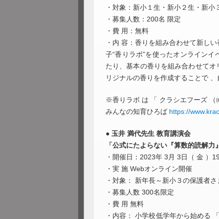
・対象：新小１生・新小２生・新小
・募集人数：200名 限定
・費 用：無料
・内 容：香りを組み合わせて新し
子“香りラボ”を使ったオンライン
たり、基本の香りを組み合わせてオ
リジナルの香りを作成することで 
※香りラボ は 「 クラシエフーズ （
みんなの知育ひろば
https://www.krac
●
玉井 満代先生 教育講演会
「公式にたよらない『算数的読解力
・開催日：2023年 3月 3日（ 金 ）19
・実 施 Webオンライン開催
・対象： 新年長～新小３の保護者さ
・募集人数 300名限定
・費 用 無料
・内容： 小学校低学年から始める 