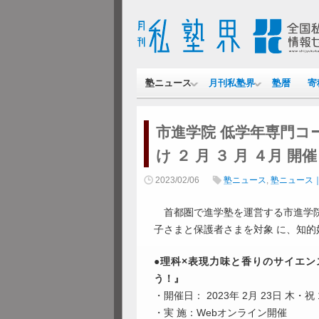
塾ニュース
月刊私塾界
塾暦
寄
市進学院 低学年専門コー
け ２ 月 ３ 月 ４月 
2023/02/06
塾ニュース
,
塾ニュース
首都圏で進学塾を運営する市進学院
子さまと保護者さまを対象 に、知
●
理科×表現力味と香りのサイエン
う！』
・開催日： 2023年 2月 23日 木・祝 1
・実 施：Webオンライン開催