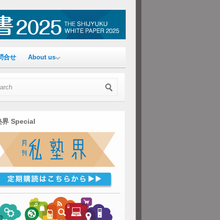
問合せ
About us
界 Special