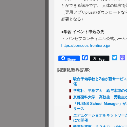
とができる講座です。 人体の観察
（専用アプリplusのダウンロード
必要となる）
●
学習 イベント申込み先
・ パンセフロンティエル公式ホー
https://pensees frontiere.jp/
Facebook
Twitt
Share
Post
関連私塾界記事:
駿台予備学校とZ会が新サービ
催
学究社、早稲アカ 給与水準の
京都薬科大学 高校生・受験生か
「FLENS School Man
リース
エデュケーショナルネットワー
にて開催
乾電池電車、２２キロ パナソ