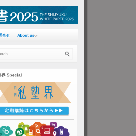
問合せ
About us
界 Special