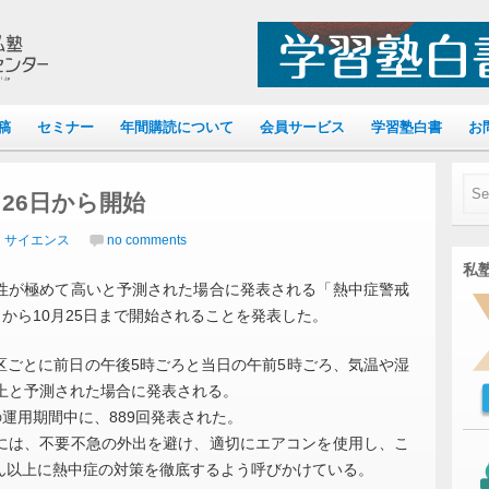
稿
セミナー
年間購読について
会員サービス
学習塾白書
お
26日から開始
｜サイエンス
no comments
私塾
が極めて高いと予測された場合に発表される「熱中症警戒
日から10月25日まで開始されることを発表した。
ごとに前日の午後5時ごろと当日の午前5時ごろ、気温や湿
上と予測された場合に発表される。
運用期間中に、889回発表された。
は、不要不急の外出を避け、適切にエアコンを使用し、こ
ん以上に熱中症の対策を徹底するよう呼びかけている。