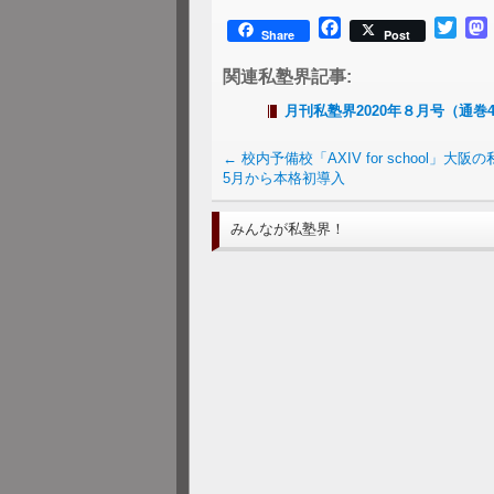
Facebook
Twitt
Share
Post
関連私塾界記事:
月刊私塾界2020年８月号（通巻4
←
校内予備校「AXIV for school」大
5月から本格初導入
みんなが私塾界！