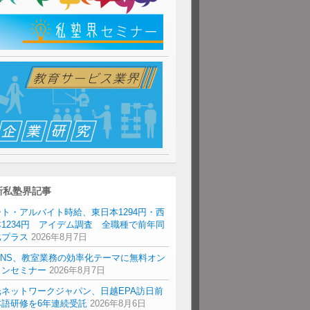
新私塾界記事
ト・アルバイト時給、東日本1294円・西
1234円 アイデム調査 全職種で前年同
比プラス
2026年8月7日
ENS、教室業務の効率化テーマに無料オン
インセミナー
2026年8月7日
光ネットワークジャパン、日越EPA訪日前
本語研修を6年連続受託
2026年8月6日