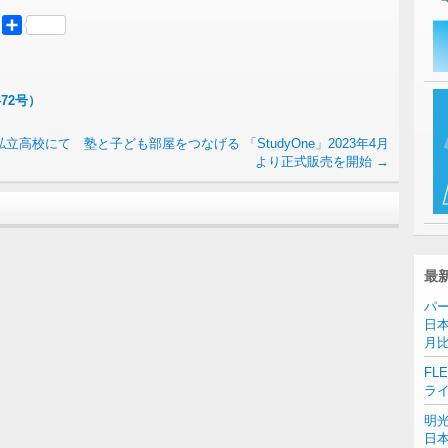
er
Mastodon
共
有
72号）
阪の私立高校にて
塾と子ども部屋をつなげる 「StudyOne」2023年4月
より正式販売を開始
→
最
パー
日本
月
FL
ラ
明
日