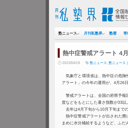
塾ニュース
月刊私塾界
塾暦
寄
熱中症警戒アラート 4月
2023/04/19
塾ニュース
,
塾ニュース
気象庁と環境省は、熱中症の危険性
アラート」の今年の運用が、4月26
警戒アラートは、全国の府県予報区
度などをもとにした暑さ指数が33以
去年は4月下旬から10月下旬までの
熱中症警戒アラートが出された際に
まめに水分補給するようなど、ふだ