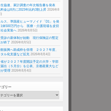
本生協連、家計調査の年次報告書を発表
料金は8月に2023年比約3割上昇
2026年8
日
ールス、準国産ヒューマノイド「D1」を発
1体500万円から 医療・介護現場を皮切
に社会実装へ
2026年8月5日
療受診の新体制が始動 現行保険証の暫定
置が終了
2026年8月5日
書館振興へ助成枠を倍増 ２０２７年度、
ジタル化支援など拡充
2026年8月4日
科省が２０２７年度開設予定の大学・学部
置届出（５月分）を公表、京都産業大など
校が受理
2026年8月4日
テゴリー