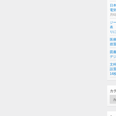
日
電気
月6
ジ
表 
り
医
措
図
デ
文
設
14
カ
カ
テ
ゴ
リ
ー