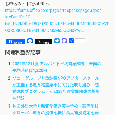
お申込み：下記のURLへ
https://forms.office.com/pages/responsepage.aspx?
id=Fen-lEnI30-
hi5_Nv2kDRckT8QzTS0dCqvKZNlJvhbRUMFRGRllCQVVF
Q0RCRlU4UTBaM1I0MDM5MiQlQCN0PWcu
F
T
M
共
Share
Post
a
w
a
有
c
i
s
関連私塾界記事:
e
t
t
b
t
o
2022年12月度 アルバイト平均時給調査 全国の
o
e
d
平均時給は1,220円
o
r
o
k
n
ソニーグループと放課後NPOアフタースクール
が主催する教育格差縮小に向けた取り組み「感
動体験プログラム」が2023年度実施団体の募集
を開始
神田外語大学と昭和学院秀英中学校・高等学校
グローバル教育の提供を機に高大連携協定を締