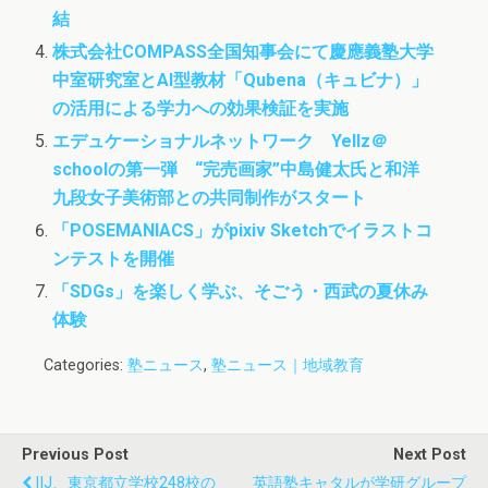
結
株式会社COMPASS全国知事会にて慶應義塾大学
中室研究室とAI型教材「Qubena（キュビナ）」
の活用による学力への効果検証を実施
エデュケーショナルネットワーク Yellz＠
schoolの第一弾 “完売画家”中島健太氏と和洋
九段女子美術部との共同制作がスタート
「POSEMANIACS」がpixiv Sketchでイラストコ
ンテストを開催
「SDGs」を楽しく学ぶ、そごう・西武の夏休み
体験
Categories:
塾ニュース
,
塾ニュース｜地域教育
Previous Post
Next Post
IIJ、東京都立学校248校の
英語塾キャタルが学研グループ