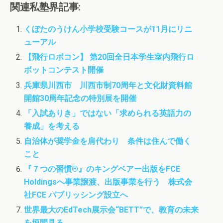
c
i
s
関連私塾界記事:
e
t
t
b
t
o
くぼたのうけん小学校受験コースが11月にリニ
o
e
d
ューアル
o
r
o
k
n
【飛行ロボコン】 第20回全日本学生室内飛行ロ
ボットコンテスト開催
兵庫県川西市 川西市制70周年と文化財資料館
開館30周年記念の特別展を開催
「入試ありき」ではない「求められる英語力の
養成」を考える
自治体が奨学金を肩代わり 条件は住んで働く
こと
『７つの習慣®』のキングベアー出版をFCE
Holdingsへ事業譲渡、出版事業を行う 株式会
社FCE パブリッシング設立へ
世界最大のEdTech展示会“BETT”で、教育の未来
を垣間見る