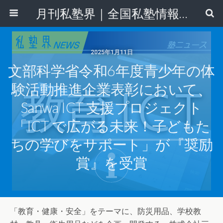
月刊私塾界｜全国私塾情報センター
2025年1月11日
文部科学省令和6年度青少年の体
験活動推進企業表彰において、
Sanwa ICT 支援プロジェクト
「ICT で広がる未来！子どもた
ちの学びをサポート」が『奨励
賞』を受賞
「教育・健康・安全」をテーマに、防災用品、学校教