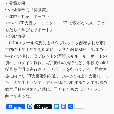
＜受賞結果＞
中小企業部門『奨励賞』
＜体験活動紹介テーマ＞
sanwa ICT 支援プロジェクト「ICT で広がる未来！子ど
もたちの学びをサポート」
＜活動概要＞
GIGAスクール構想によりタブレットを配布された市川
市内の小学１年生を対象に、大学と教育機関、地域の小
学校と連携し、タブレットの基礎スキル、キーボードの
慣れ、ログイン操作、写真撮影の指導など、学校でのICT
授業を円滑に進行させるサポートを行っている。児童生
徒に向けたICT支援活動を通じて学びの向上を支援し、ま
た、大学生ボランティアと一緒に活動することで地域の
教育理解を深めると共に、子どもたちの ICTリテラシー
向上を図った。
F
T
M
共
Share
Post
a
w
a
有