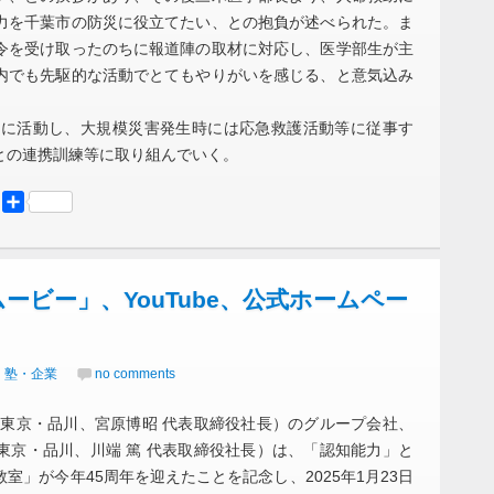
力を千葉市の防災に役立てたい、との抱負が述べられた。ま
令を受け取ったのちに報道陣の取材に対応し、医学部生が主
内でも先駆的な活動でとてもやりがいを感じる、と意気込み
に活動し、大規模災害発生時には応急救護活動等に従事す
との連携訓練等に取り組んでいく。
er
Mastodon
共
有
ービー」、YouTube、公式ホームペー
｜塾・企業
no comments
東京・品川、宮原博昭 代表取締役社長）のグループ会社、
東京・品川、川端 篤 代表取締役社長）は、「認知能力」と
室」が今年45周年を迎えたことを記念し、2025年1月23日