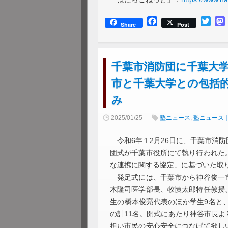
Facebook
Twitt
Share
Post
千葉市消防団に千葉大
市と千葉大学との包括
み
2025/01/25
塾ニュース
,
塾ニュース
令和6年１2月26日に、千葉市消
団式が千葉市役所にて執り行われた
な連携に関する協定」に基づいた取
発足式には、千葉市から神谷俊一市
木隆司医学部長、牧慎太郎特任教授
生の橋本俊亮代表のほか学生9名と
の計11名。開式にあたり神谷市長
担い市民の安心安全につなげて欲し