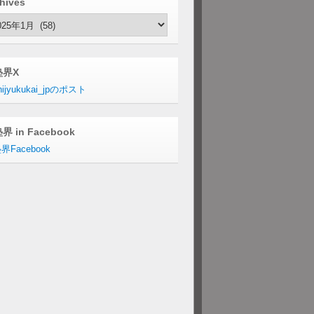
hives
hives
塾界X
ijyukukai_jpのポスト
界 in Facebook
界Facebook