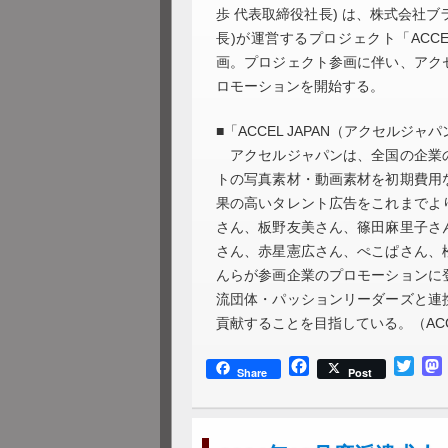
歩 代表取締役社長) は、株式会社ブ
長)が運営するプロジェクト「ACCEL
画。プロジェクト参画に伴い、アク
ロモーションを開始する。
■「ACCEL JAPAN（アクセルジャ
アクセルジャパンは、全国の企業の
トの写真素材・動画素材を初期費用
果の高いタレント広告をこれまでよ
さん、板野友美さん、篠田麻里子さ
さん、赤星憲広さん、ぺこぱさん、
んらが参画企業のプロモーションに
流団体・パッションリーダーズと連
貢献することを目指している。（ACCE
Facebook
Twitt
Share
Post