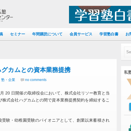
稿
セミナー
年間購読について
会員サービス
学習塾白書
お
ハグカムとの資本業務提携
私塾
｜塾・企業
no comments
2 月 20 日開催の取締役会において、株式会社リソー教育と当
び株式会社ハグカムとの間で資本業務提携契約を締結するこ
学校受験・幼稚園受験のパイオニアとして、創業以来蓄積され