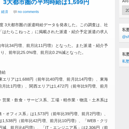
 3大都市圏の平均時給は1,599円
Arc
Arc
｜経済
no comments
月度 3大都市圏の派遣時給データを発表した。この調査は、社
私
「はたらこねっと」に掲載された派遣・紹介予定派遣の求人
@sh
（前年比34円増、前月比11円増）となった。また派遣・紹介予
なり、前年比25.0%増、前月比0.2%減となった。
私塾
私塾
時給
リアは1,688円（前年比40円増、前月比14円増）、東海
、前月比1円増）、関西エリアは1,472円（前年比9円増、前月
・営業・飲食・サービス系、工場・軽作業・物流・土木系は
オフィス系」は1,573円（前年比39円増、前月2円増）、
,538円（前年比42円増、前月比10円増）、「WEB・クリ
4円減、前月比4円増）、「IT・エンジニア系」は2,306円（前