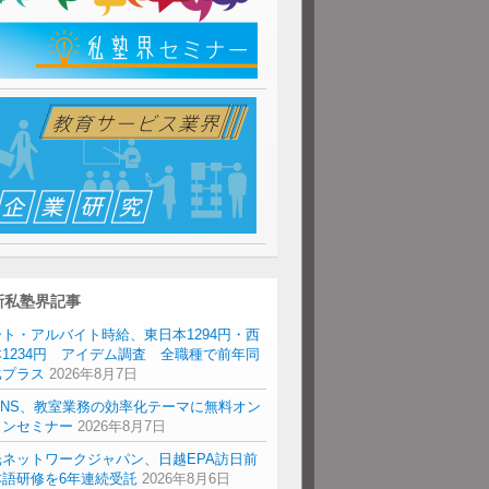
新私塾界記事
ト・アルバイト時給、東日本1294円・西
1234円 アイデム調査 全職種で前年同
比プラス
2026年8月7日
ENS、教室業務の効率化テーマに無料オン
インセミナー
2026年8月7日
光ネットワークジャパン、日越EPA訪日前
本語研修を6年連続受託
2026年8月6日