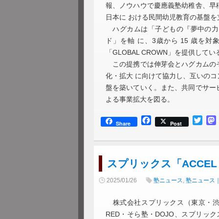
報、ノウハウで慶應義塾幼稚舎、早
日本に おける民間幼児教育の基盤を
ハグカムは「子どもの『夢中の力
ド」を軸 に、3歳から 15 歳
「GLOBAL CROWN」を提供してい
この提携では伸芽会とハグカムのそ
化・拡大 に向けて協力し、互いの
盤を築いていく。また、共同でサー
よる事業拡大を図る。
Facebook
Twitt
Share
Post
スプリックス「ACCEL
2025/01/26
塾ニュース
,
塾ニュース
株式会社スプリックス（東京・渋谷
RED・そら塾・DOJO、スプリッ