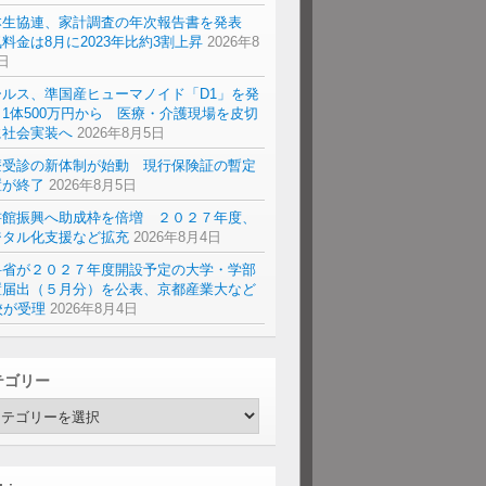
本生協連、家計調査の年次報告書を発表
料金は8月に2023年比約3割上昇
2026年8
日
ールス、準国産ヒューマノイド「D1」を発
1体500万円から 医療・介護現場を皮切
に社会実装へ
2026年8月5日
療受診の新体制が始動 現行保険証の暫定
置が終了
2026年8月5日
書館振興へ助成枠を倍増 ２０２７年度、
ジタル化支援など拡充
2026年8月4日
科省が２０２７年度開設予定の大学・学部
置届出（５月分）を公表、京都産業大など
校が受理
2026年8月4日
テゴリー