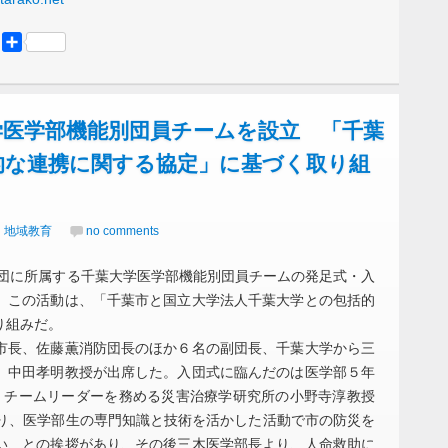
er
Mastodon
共
有
学医学部機能別団員チームを設立 「千葉
的な連携に関する協定」に基づく取り組
｜地域教育
no comments
防団に所属する千葉大学医学部機能別団員チームの発足式・入
。この活動は、「千葉市と国立大学法人千葉大学との包括的
り組みだ。
長、佐藤薫消防団長のほか６名の副団長、千葉大学から三
、中田孝明教授が出席した。入団式に臨んだのは医学部５年
、チームリーダーを務める災害治療学研究所の小野寺淳教授
より、医学部生の専門知識と技術を活かした活動で市の防災を
い、との挨拶があり、その後三木医学部長より、人命救助に