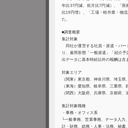
年比37円減、前月比7円減）、「医
比19円増）、「工場・軽作業・物流
た。
■調査概要
集計対象
同社が運営する社員・派遣・パート
り、雇用形態「一般派遣」「紹介予
出データに基本時給以外の報酬は含
対象エリア
（関東）東京都、神奈川県、埼玉県
（東海）愛知県、岐阜県、三重県、
（関西）大阪府、兵庫県、京都府、
集計対象職種
・事務・オフィス系
└一般事務、営業事務、データ入力
計・財務、総務・人事・法務、秘書