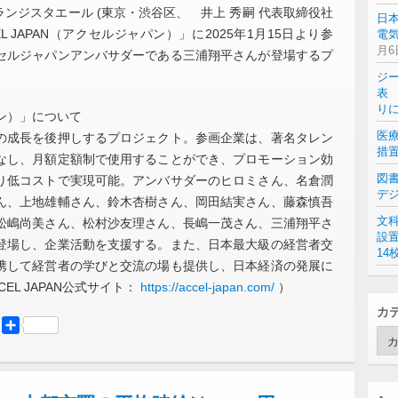
ランジスタエール (東京・渋谷区、 井上 秀嗣 代表取締役社
日
 JAPAN（アクセルジャパン）」に2025年1月15日より参
電気
月6
セルジャパンアンバサダーである三浦翔平さんが登場するプ
ジ
表 
り
パン）」について
医
成長を後押しするプロジェクト。参画企業は、著名タレン
措
なし、月額定額制で使用することができ、プロモーション効
図
り低コストで実現可能。アンバサダーのヒロミさん、名倉潤
デ
ん、上地雄輔さん、鈴木杏樹さん、岡田結実さん、藤森慎吾
文
松嶋尚美さん、松村沙友理さん、長嶋一茂さん、三浦翔平さ
設
登場し、企業活動を支援する。また、日本最大級の経営者交
14
携して経営者の学びと交流の場も提供し、日本経済の発展に
L JAPAN公式サイト：
https://accel-japan.com/
）
カ
er
Mastodon
共
カ
有
テ
ゴ
リ
ー