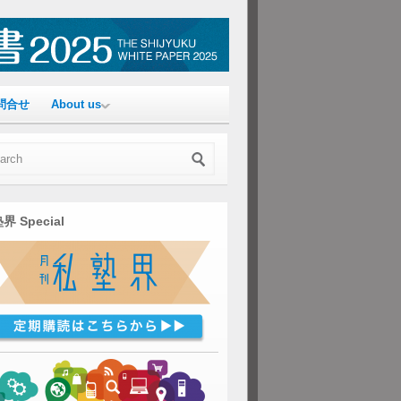
問合せ
About us
界 Special