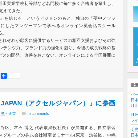
稲田実業学校初等部など名門校に毎年多く合格者を輩出し、
支えてきた。
』を信じる」というビジョンのもと、独自の「夢中メソッ
を対象にしたマンツーマンで学べるオンライン英会話スクール
る。
れぞれが顧客に提供するサービスの相互支援およびその強
コンテンツ力、ブランド力の強化を図り、今後の成長戦略の基
ビスの開発、改善をおこない、オンラインによる全国展開に
er
Mastodon
共
有
最
パー
日本
 JAPAN（アクセルジャパン）」に参画
月
｜塾・企業
no comments
FL
ラ
区、常石 博之 代表取締役社長）が展開する、自立学習
明
クスグループの株式会社湘南ゼミナール(東京・渋谷区、中嶋
日