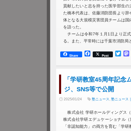
貢献したいと志を持った医学部生の
た橋本代表は、佐藤消防団長より辞
体となる大規模災害団員チームは国
を語った。
チームは令和7年１月1日より正式
る。また、平常時には千葉市消防局
Facebook
Twitt
Share
Post
「学研教室45周年記念ム
ジ、SNS等で公開
2025/01/24
塾ニュース
,
塾ニュース
株式会社 学研ホールディングス（
株式会社学研エデュケーショナル（
「非認知能力」の両方を育む「学研教