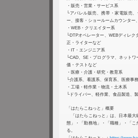
・販売・営業・サービス系
└アパレル販売、携帯・家電販売、
ー、接客・ショールームカウンター
・WEB・クリエイター系
└DTPオペレーター、WEBディレ
正・ライターなど
・IT・エンジニア系
└CAD、SE・プログラマ、ネット
価・テストなど
・医療・介護・研究・教育系
└介護系、看護系、保育系、医療事
・工場・軽作業・物流・土木系
└ドライバー、軽作業、食品製造、
「はたらこねっと」概要
「はたらこねっと」は、日本最大級
態」・「勤務地」・「職種」・「こ
る。
「はたらこねっと」：
https://www.ha