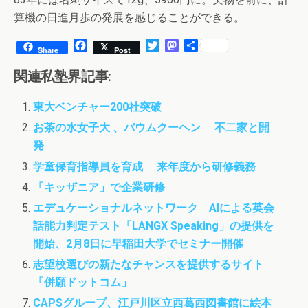
算機の日進月歩の発展を感じることができる。
F
T
M
共
Share
Post
a
w
a
有
c
i
s
関連私塾界記事:
e
t
t
b
t
o
東大ベンチャー200社突破
o
e
d
o
r
o
お茶の水女子大 、バウムクーヘン 不二家と開
k
n
発
学童保育指導員を育成 来年度から研修義務
「キッザニア」で企業研修
エデュケーショナルネットワーク AIによる英会
話能力判定テスト「LANGX Speaking」の提供を
開始、2月8日に早稲田大学でセミナー開催
志望校選びの新たなチャンスを提供するサイト
「併願ドットコム」
CAPSグループ、江戸川区立西葛西図書館に絵本