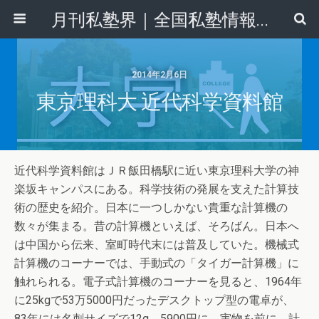
月刊私塾界｜全国私塾情報センター
2014年2月6日
東京理科大 近代科学資料館
近代科学資料館はＪＲ飯田橋駅に近い東京理科大学の神
楽坂キャンパスにある。科学技術の発展を支えた計算技
術の歴史を紹介。日本に一つしかない貴重な計算機の
数々が集まる。昔の計算機といえば、そろばん。日本へ
は中国から伝来、室町時代末には普及していた。機械式
計算機のコーナーでは、手動式の「タイガー計算機」に
触れられる。電子式計算機のコーナーを見ると、1964年
に25kgで53万5000円だったデスクトップ型の電卓が、
83年には名刺サイズで12g、5900円に。実物を前に、計