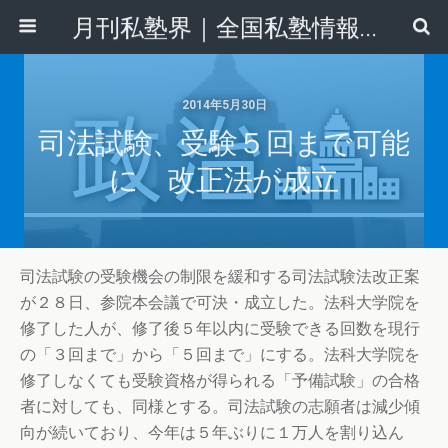
月刊私塾界｜全国私塾情報センター
2014年5月30日
司法試験、受験５回まで可能
に 改正法が成立
司法試験の受験機会の制限を緩和する司法試験法改正案
が２８日、参院本会議で可決・成立した。法科大学院を
修了した人が、修了後５年以内に受験できる回数を現行
の「３回まで」から「５回まで」にする。法科大学院を
修了しなくても受験資格が得られる「予備試験」の合格
者に対しても、同様とする。司法試験の志願者は減少傾
向が続いており、今年は５年ぶりに１万人を割り込ん