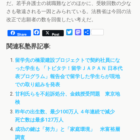
だ。若手弁護士の就職難などのほかに、受験回数の少な
さも敬遠される一因とみられている。法務省は今回の法
改正で志願者の数を回復したい考えだ。
F
T
M
共
Share
Post
a
w
a
有
c
i
s
関連私塾界記事:
e
t
t
b
t
o
留学先の橋梁建設プロジェクトで契約社員にな
o
e
d
った学生も 「トビタテ！留学ＪＡＰＡＮ 日本代
o
r
o
k
n
表プログラム」報告会で留学した学生らが現地
での取り組みを発表
甘利氏らを不起訴処分、金銭授受問題 東京地
検
昨年の出生数、最少100万人 ４年連続で減少
死亡数は最多127万人
成功の鍵は「努力」と「家庭環境」 米富裕層
調査