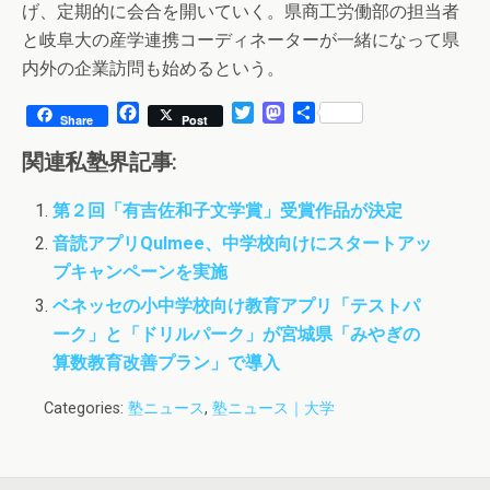
げ、定期的に会合を開いていく。県商工労働部の担当者
と岐阜大の産学連携コーディネーターが一緒になって県
内外の企業訪問も始めるという。
F
T
M
共
Share
Post
a
w
a
有
c
i
s
関連私塾界記事:
e
t
t
b
t
o
第２回「有吉佐和子文学賞」受賞作品が決定
o
e
d
o
r
o
音読アプリQulmee、中学校向けにスタートアッ
k
n
プキャンペーンを実施
ベネッセの小中学校向け教育アプリ「テストパ
ーク」と「ドリルパーク」が宮城県「みやぎの
算数教育改善プラン」で導入
Categories:
塾ニュース
,
塾ニュース｜大学