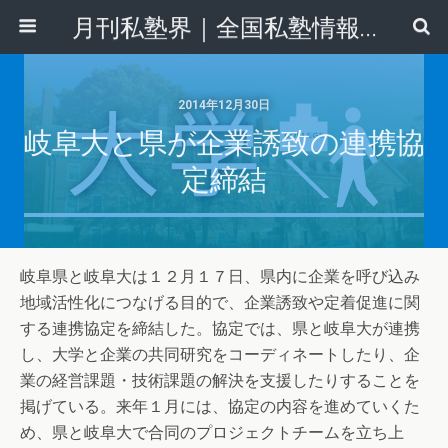
月刊私塾界｜全国私塾情報センター
2014年12月30日
岐阜大と県が企業誘致の連携協
定締結
岐阜県と岐阜大は１２月１７日、県内に企業を呼び込み
地域活性化につなげる目的で、企業誘致や定着促進に関
する連携協定を締結した。協定では、県と岐阜大が連携
し、大学と企業の共同研究をコーディネートしたり、企
業の経営課題・技術課題の解決を支援したりすることを
掲げている。来年１月には、協定の内容を進めていくた
め、県と岐阜大で合同のプロジェクトチームを立ち上