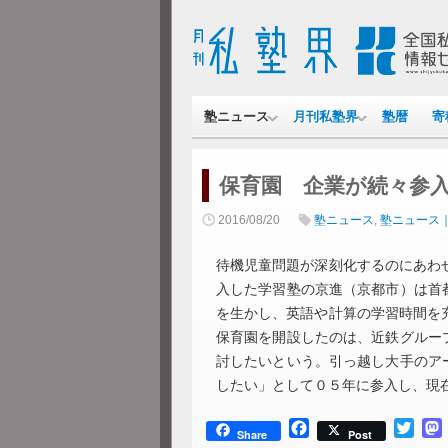
塾ニュース
月刊私塾界
塾暦
寄
保育園 企業が続々参
2016/08/20
塾ニュース
,
塾ニュース
待機児童問題が深刻化するのにあわ
入した学習塾の京進（京都市）は首
を生かし、英語や計算の学習時間を
保育園を開設したのは、近鉄グルー
討したいという。引っ越し大手のア
したい」として０５年に参入し、現在
Facebook
Twitt
Share
Post