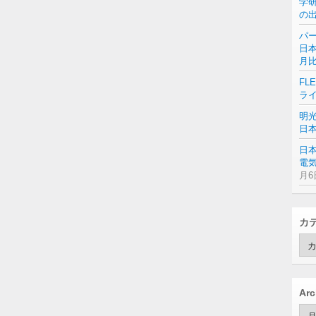
学
の
パー
日本
月
FL
ラ
明
日
日
電気
月6
カ
カ
テ
ゴ
リ
ー
Arc
Arc