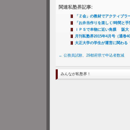
関連私塾界記事:
「Ｚ会」の教材でアクティブラ
「お弁当作りを楽しく!時間と
ｉＰＳで本物に近い角膜 阪大
月刊私塾界2015年4月号（通巻4
大正大学の学生が運営に関わる
←
公務員試験、29都府県で申込者数減
みんなが私塾界！