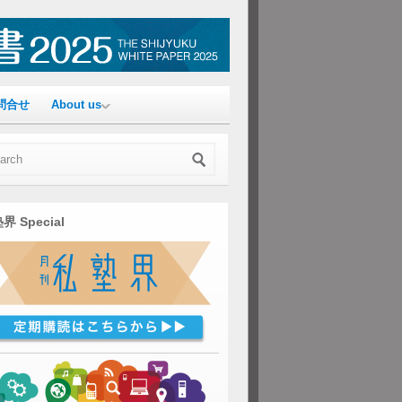
問合せ
About us
界 Special