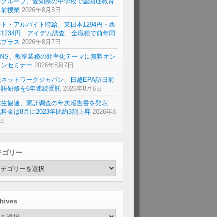
研グループ、愛知県の中学校で認知症教育
出前授業
2026年8月8日
ト・アルバイト時給、東日本1294円・西
1234円 アイデム調査 全職種で前年同
比プラス
2026年8月7日
ENS、教室業務の効率化テーマに無料オン
インセミナー
2026年8月7日
光ネットワークジャパン、日越EPA訪日前
本語研修を6年連続受託
2026年8月6日
本生協連、家計調査の年次報告書を発表
料金は8月に2023年比約3割上昇
2026年8
日
テゴリー
hives
hives