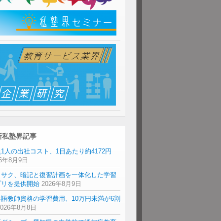
新私塾界記事
1人の出社コスト、1日あたり約4172円
26年8月9日
リサク、暗記と復習計画を一体化した学習
プリを提供開始
2026年8月9日
本語教師資格の学習費用、10万円未満が6割
2026年8月8日