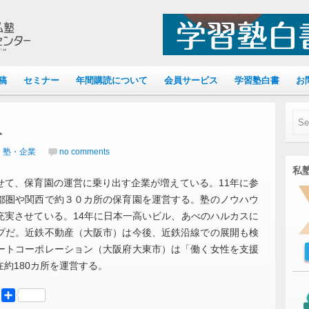
稿
セミナー
年間購読について
会員サービス
学習塾白書
お
入
｜塾・企業
no comments
私塾
せて、保育園の運営に乗り出す企業が増えている。11年に参
都圏や関西で約３０カ所の保育園を運営する。塾のノウハウ
充実させている。14年に日本一高いビル、あべのハルカスに
プだ。近鉄不動産（大阪市）は今後、近鉄沿線での展開も検
ートコーポレーション（大阪府大東市）は「働く女性を支援
約180カ所を運営する。
er
Mastodon
共
有