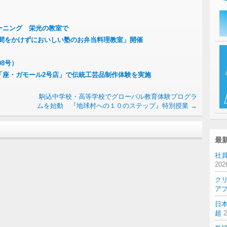
ーニング 栄光の教室で
手間をかけずにおいしい塾のお弁当料理教室」開催
08号）
「座・ガモール2号店」で伝統工芸品制作体験を実施
駒込中学校・高等学校でグローバル教育体験プログラ
ムを始動 『地球村への１０のステップ』特別授業
→
最
社員
20
ク
ア
日
超