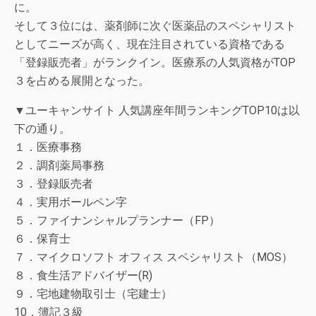
に。
そして３位には、薬剤師に次ぐ医薬品のスペシャリスト
としてニーズが高く、現在注目されている資格である
「登録販売者」がランクイン。医療系の人気資格がTOP
３を占める展開となった。
▼ユーキャンサイト 人気講座年間ランキングTOP10は以
下の通り。
１．医療事務
２．調剤薬局事務
３．登録販売者
４．実用ボールペン字
５．ファイナンシャルプランナー（FP）
６．保育士
７．マイクロソフト オフィス スペシャリスト（MOS）
８．食生活アドバイザー(R)
９．宅地建物取引士（宅建士）
10．簿記３級