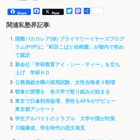
F
T
M
共
Share
Post
a
w
a
有
c
i
s
関連私塾界記事:
e
t
t
b
t
o
国際バカロレア(IB) プライマリーイヤーズプログ
o
e
d
ラム(PYP)に「町田こばと幼稚園」が都内で初め
o
r
o
k
n
て認定
新会社「学研教育アイ・シー・ティー」を立ち
上げ 学研ＨＤ
公務員総合職の採用試験、女性合格者３割増
朝食の習慣を 各大学で取り組みが始まる
東京で日傘利用急増、男性も44％がデビュー
東京都アンケート
学生アルバイトのトラブル 大学や国が対策
川端康成、学生時代の恋文発見