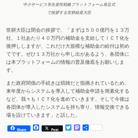
中小サービス等生産性戦略プラットフォーム発足式
で挨拶する世耕経産大臣
世耕大臣は閉会の挨拶で、「まずは５００億円を１３万
社、１社あたり４０万円の補助金を支給してＩＣＴ化を
後押ししますが、これだけ大規模な補助金の給付は初め
てです。ぜひ１３万社から申し出があるよう、各団体に
は本プラットフォームの情報の普及徹底をお願いしま
す。
また政府関係の手続きは煩雑だと指摘されているため、
来年度からシステムを導入して補助金申請を簡素化する
など、我々もＩＣＴ化を進めていきます。そして今後は
各団体が導入したシステムを持ち寄り、情報交換できる
場を設けていきます」と話した。
F
T
M
共
Share
Post
a
w
a
有