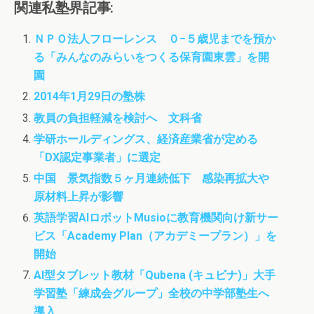
c
i
s
関連私塾界記事:
e
t
t
b
t
o
ＮＰＯ法人フローレンス ０−５歳児までを預か
o
e
d
る「みんなのみらいをつくる保育園東雲」を開
o
r
o
k
n
園
2014年1月29日の塾株
教員の負担軽減を検討へ 文科省
学研ホールディングス、経済産業省が定める
「DX認定事業者」に選定
中国 景気指数５ヶ月連続低下 感染再拡大や
原材料上昇が影響
英語学習AIロボットMusioに教育機関向け新サー
ビス「Academy Plan（アカデミープラン）」を
開始
AI型タブレット教材「Qubena (キュビナ)」大手
学習塾「練成会グループ」全校の中学部塾生へ
導入