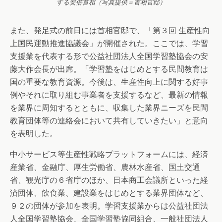
する安倍首相（写真提供＝首相官邸）
また、発足式の前日には首相官邸で、「第３回 生産性向
上国民運動推進協議会」が開催された。ここでは、学習
支援業を代表する形で公益社団法人全国学習塾協会の安
藤大作会長が出席。「学習塾をはじめとする民間教育は
国の重要な教育資源。今後は、生産性向上に関する好事
例やそれに取り組む事業者を支援するなど、最新の情報
を業界に周知するとともに、収集した業界ニーズを民間
教育団体等の連絡会において共有していきたい」と意向
を表明した。
中小サービス等生産性戦略プラットフォームには、経済
産業省、金融庁、厚生労働省、農林水産省、国土交通
省、観光庁の６省庁のほか、日本商工会議所といった経
済団体、飲食業、建設業をはじめとする業界団体など、
９２の団体が参加を表明。学習支援業からは公益社団法
人全国学習塾協会、全国学習塾協同組合、一般社団法人