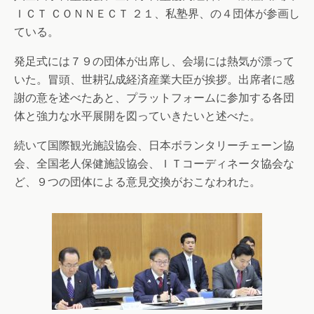
ＩＣＴ ＣＯＮＮＥＣＴ ２１、私塾界、の４団体が参画し
ている。
発足式には７９の団体が出席し、会場には熱気が漂って
いた。冒頭、世耕弘成経済産業大臣が挨拶。出席者に感
謝の意を述べたあと、プラットフォームに参加する各団
体と強力な水平展開を図っていきたいと述べた。
続いて国際観光施設協会、日本ボランタリーチェーン協
会、全国老人保健施設協会、ＩＴコーディネータ協会な
ど、９つの団体による意見交換がおこなわれた。