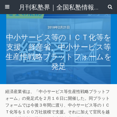
月刊私塾界｜全国私塾情報センター
2018年2月21日
中小サービス等のＩＣＴ化等を
支援 経産省、中小サービス等
生産性戦略プラットフォームを
発足
経済産業省は、「中小サービス等生産性戦略プラットフ
ォーム」の発足式を２月１６日に開催した。同プラット
フォームでは今後３年間に渡り、中小サービス等のＩＣ
Ｔ化等を１００万社規模で支援。それに加えて官民を越