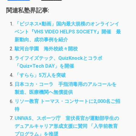
a
w
a
有
c
i
s
関連私塾界記事:
e
t
t
b
t
o
「ビジネス×動画」国内最大規模のオンラインイ
o
e
d
ベント『VHS VIDEO HELPS SOCIETY』開催 最
o
r
o
k
n
新動向、成功事例を紹介
駿河台学園 海外校続々開校
ライフイズテック、QuizKnockとコラボ
「Quiz×Tech DAY」を開催
「すらら」5万人を突破
日本コカ・コーラ 手指消毒用のアルコールを
製造、医療機関へ無償提供
リソー教育 トーマス・コンサートに2,000名ご招
待
UNIVAS、スポーツ庁 室伏長官が運動部学生の
デュアルキャリア形成支援に賛同 「入学前教育
プログラム」を推奨