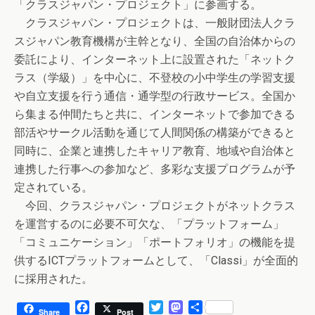
「クラスジャパン・プロジェクト」に参画する。
クラスジャパン・プロジェクトは、一般財団法人クラ
スジャパン教育機構が主幹となり、全国の自治体からの
委託により、インターネット上に設置された「ネットク
ラス（学級）」を中心に、不登校の小中学生の学習支援
や自立支援を行う通信・通学型の行政サービス。全国か
ら集まる仲間たちと共に、インターネットで参加できる
部活やサークル活動を通じて人間関係の構築ができると
同時に、企業と連携したキャリア教育、地域や自治体と
連携した行事への参加など、多彩な支援プログラムが予
定されている。
今回、クラスジャパン・プロジェクトがネットクラス
を運営するのに必要不可欠な、「プラットフォーム」
「コミュニケーション」「ポートフォリオ」の機能を提
供するICTプラットフォームとして、「Classi」が全面的
に採用された。
F
T
M
共
Share
Post