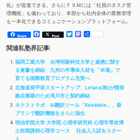
化』が促進できる。さらにＦＳＭには「社員のタスク管
理機能」も備わっており、本部から社内全体の業務管理
も一本化できるコミュニケーションプラットフォーム。
F
T
M
共
Share
Post
a
w
a
有
c
i
s
関連私塾界記事:
e
t
t
b
t
o
福岡工業大学 台湾明新科技大学と連携に関す
o
e
d
る覚書を締結 九州の半導体人材を「本場」で
o
r
o
k
n
育てる国際教育プログラム充実へ
北海道発宇宙スタートアップ、Letara(株)が開発
拠点構築のため滝川市と契約締結
ネクストラボ AI翻訳ツール「Readable」、新
プランで翻訳機能をさらに強化
明治学院大学 大学院 心理学研究科 心理学専攻博
士前期課程心理学コース 社会人入試をスター
ト