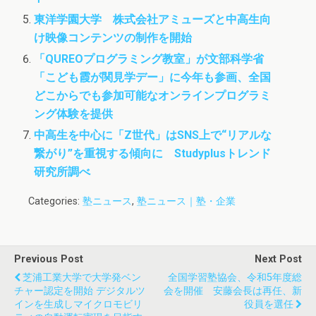
東洋学園大学 株式会社アミューズと中高生向
け映像コンテンツの制作を開始
「QUREOプログラミング教室」が文部科学省
「こども霞が関見学デー」に今年も参画、全国
どこからでも参加可能なオンラインプログラミ
ング体験を提供
中高生を中心に「Z世代」はSNS上で“リアルな
繋がり”を重視する傾向に Studyplusトレンド
研究所調べ
Categories:
塾ニュース
,
塾ニュース｜塾・企業
Previous Post
Next Post
芝浦工業大学で大学発ベン
全国学習塾協会、令和5年度総
チャー認定を開始 デジタルツ
会を開催 安藤会長は再任、新
インを生成しマイクロモビリ
役員を選任