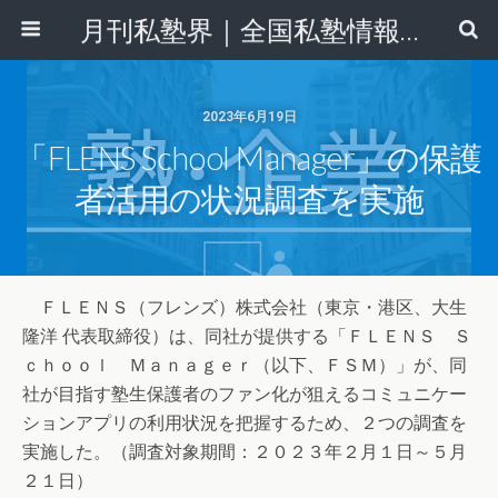
月刊私塾界｜全国私塾情報センター
2023年6月19日
「FLENS School Manager」の保護
者活用の状況調査を実施
ＦＬＥＮＳ（フレンズ）株式会社（東京・港区、大生
隆洋 代表取締役）は、同社が提供する「ＦＬＥＮＳ Ｓ
ｃｈｏｏｌ Ｍａｎａｇｅｒ（以下、ＦＳＭ）」が、同
社が目指す塾生保護者のファン化が狙えるコミュニケー
ションアプリの利用状況を把握するため、２つの調査を
実施した。（調査対象期間：２０２３年２月１日～５月
２１日）