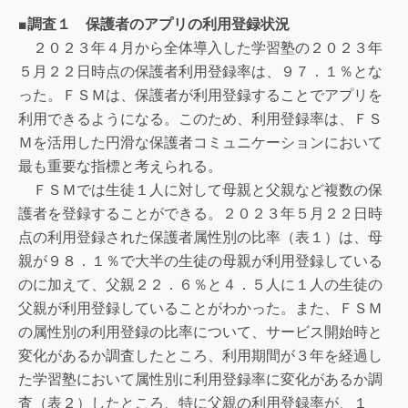
■調査１ 保護者のアプリの利用登録状況
２０２３年４月から全体導入した学習塾の２０２３年
５月２２日時点の保護者利用登録率は、９７．１％とな
った。ＦＳＭは、保護者が利用登録することでアプリを
利用できるようになる。このため、利用登録率は、ＦＳ
Ｍを活用した円滑な保護者コミュニケーションにおいて
最も重要な指標と考えられる。
ＦＳＭでは生徒１人に対して母親と父親など複数の保
護者を登録することができる。２０２３年５月２２日時
点の利用登録された保護者属性別の比率（表１）は、母
親が９８．１％で大半の生徒の母親が利用登録している
のに加えて、父親２２．６％と４．５人に１人の生徒の
父親が利用登録していることがわかった。また、ＦＳＭ
の属性別の利用登録の比率について、サービス開始時と
変化があるか調査したところ、利用期間が３年を経過し
た学習塾において属性別に利用登録率に変化があるか調
査（表２）したところ、特に父親の利用登録率が、１