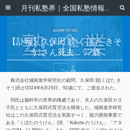
月刊私塾界｜全国私塾情報センター
2024年7月10日
【訃報】久保田 競(くぼた きそ
う)さん死去 92歳
株式会社城南進学研究社の顧問、久保田 競(くぼた き
そう)氏が2024年6月29日、92歳にて、ご逝去された。
同氏は脳科学の世界的権威であり、夫人の久保田カヨ
子氏とともに久保田式育児法を開発した。城南進学研究
社はこの久保田式育児法を実践すべく、能力開発事業で
ある「くぼたのうけん」(現: 「Kubota のうけん」「アタ