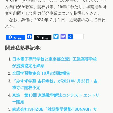
マ GYM」)を開校した。また、2009 年の「くぼたのうけ
ん自由が丘教室」開校以来、15年にわたり、城南進学研
究社顧問として能力開発事業について指導してきた。
なお、葬儀は 2024 年 7 月 1 日、近親者のみにて行わ
れた。
F
T
M
共
Share
Post
a
w
a
有
c
i
s
関連私塾界記事:
e
t
t
b
t
o
日本電子専門学校と東京都立荒川工業高等学校
o
e
d
が提携協定を締結
o
r
o
k
n
全国学習塾協会 10月の活動報告
『みすず学苑 吉祥寺校』が2021年1月23日・吉
祥寺に開校予定
京進 第13回 京進数学解法コンテスト エントリ
ー開始
株式会社ISHIZUE「対話型学習塾TSUNAGI」サ