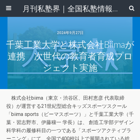
月刊私塾界｜全国私塾情報センター
2024年9月27日
千葉工業大学と株式会社biimaが
連携 次世代の教育者育成プロ
ジェクト実施
株式会社biima（東京・渋谷区、田村恵彦 代表取締
役）が運営する21世紀型総合キッズスポーツスクール
「biima sports（ビーマスポーツ）」と千葉工業大学（千
葉・習志野市、伊藤穰一 学長）は、 創造工学部デザイン
科学科の履修科目の一つである「スポーツアクティブラ
ーニング」にて、全国で400校以上で展開されている総