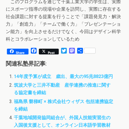
このプログラムを通じて千葉工業大学の学生は、実際
にスポーツ指導の現場や企業を訪問し、実際に存在する
社会課題に対する提案を行うことで「課題発見力・解決
力」「創造力」「チームで働く力」「プレゼンテーショ
ン能力」を向上させるだけでなく、今回はデザイン科学
科とコラボレーションしているため
F
T
M
共
Share
Post
a
w
a
有
c
i
s
関連私塾界記事:
e
t
t
b
t
o
14年度予算が成立 歳出、最大の95兆8823億円
o
e
d
o
r
o
筑波大学と三井不動産 産学連携の推進に関す
k
n
る協定書を締結
福島県 磐梯町 × 株式会社ウィザス 包括連携協定
を締結
千葉地域開発協同組合が、外国人技能実習生の
入国後支援として、オンライン日本語学習教材