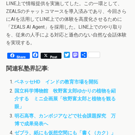
LINE上で情報提供を実施してした。この一環として、
ZEALSのチャットコマースを導入済みであり、今回さら
にAIを活用してLINE上での体験を高度化させるために
「ZEALS AI Agent」を採用した。LINE上でのやり取り
を、従来の人手による対応と遜色のない自然な会話体験
を実現する。
F
T
M
共
Share
Post
a
w
a
有
c
i
s
関連私塾界記事:
e
t
t
b
t
o
ベネッセHD インドの教育市場を開拓
o
e
d
o
r
o
国立科学博物館 牧野富太郎ゆかりの植物を紹
k
n
介する ミニ企画展「牧野富太郎と植物を観る
眼」
明石高専、カンボジアなどで社会課題探究 万
博で成果発表へ
ゼブラ、紙にも仮想空間にも「書く（カク）」