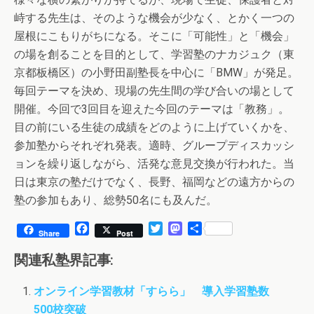
峙する先生は、そのような機会が少なく、とかく一つの
屋根にこもりがちになる。そこに「可能性」と「機会」
の場を創ることを目的として、学習塾のナカジュク（東
京都板橋区）の小野田副塾長を中心に「BMW」が発足。
毎回テーマを決め、現場の先生間の学び合いの場として
開催。今回で3回目を迎えた今回のテーマは「教務」。
目の前にいる生徒の成績をどのように上げていくかを、
参加塾からそれぞれ発表。適時、グループディスカッシ
ョンを繰り返しながら、活発な意見交換が行われた。当
日は東京の塾だけでなく、長野、福岡などの遠方からの
塾の参加もあり、総勢50名にも及んだ。
F
T
M
共
Share
Post
a
w
a
有
c
i
s
関連私塾界記事:
e
t
t
b
t
o
オンライン学習教材「すらら」 導入学習塾数
o
e
d
500校突破
o
r
o