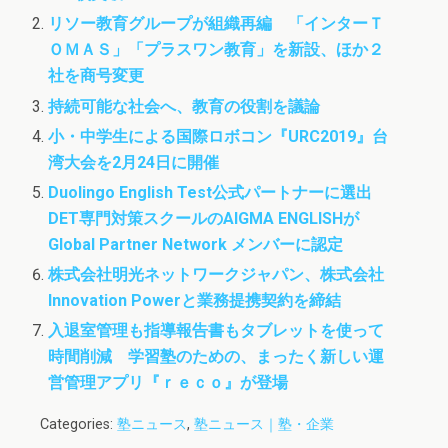
k
n
リソー教育グループが組織再編 「インターＴ
ＯＭＡＳ」「プラスワン教育」を新設、ほか２
社を商号変更
持続可能な社会へ、教育の役割を議論
小・中学生による国際ロボコン『URC2019』台
湾大会を2月24日に開催
Duolingo English Test公式パートナーに選出
DET専門対策スクールのAIGMA ENGLISHが
Global Partner Network メンバーに認定
株式会社明光ネットワークジャパン、株式会社
Innovation Powerと業務提携契約を締結
入退室管理も指導報告書もタブレットを使って
時間削減 学習塾のための、まったく新しい運
営管理アプリ『ｒｅｃｏ』が登場
Categories:
塾ニュース
,
塾ニュース｜塾・企業