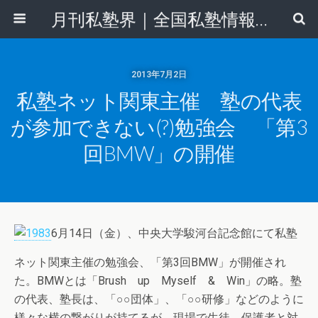
月刊私塾界｜全国私塾情報センター
2013年7月2日
私塾ネット関東主催 塾の代表
が参加できない(?)勉強会 「第3
回BMW」の開催
6月14日（金）、中央大学駿河台記念館にて私塾
ネット関東主催の勉強会、「第3回BMW」が開催され
た。BMWとは「Brush up Myself & Win」の略。塾
の代表、塾長は、「○○団体」、「○○研修」などのように
様々な横の繋がりが持てるが、現場で生徒、保護者と対