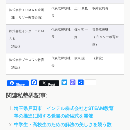
代表取締役社
上田 真也
取締役局長
株式会社ＴＯＭＡＳ企画
長
（旧：リソー教育企画）
代表取締役社
佐々木 一
専務取締役
株式会社インターＴＯＭ
長
好
（旧:リソー教育企
ＡＳ
画）
（新設）
代表取締役社
伊東 誠
（新設）
株式会社プラスワン教育
長
（新設）
F
T
M
共
Share
Post
a
w
a
有
c
i
s
関連私塾界記事:
e
t
t
b
t
o
埼玉県戸田市 インテル株式会社とSTEAM教育
o
e
d
等の推進に関する覚書の締結式を開催
o
r
o
k
n
中学生・高校生のための解法の美しさを競う数