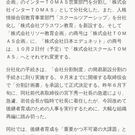
企画」のインターＴＯＭＡＳ営業部門を分割し「株式会
社インターＴＯＭＡＳ」として分社化した。また、人格
情操合宿教育事業部門「スクールツアーシップ」を分社
化し「株式会社プラスワン教育」を新設する。そして
「株式会社リソー教育企画」の商号は「株式会社ＴＯＭ
ＡＳ企画」に、「株式会社日本エデュネット」の商号
は、１０月２日付（予定）で「株式会社スクールＴＯＭ
ＡＳ」へとそれぞれ変更する。
分社化の手続きは、「会社分割制度」の簡易新設分割の
手続きに則り実施する。９月末までに開催する取締役会
で「分割計画書」を承認して正式決定する。昨年６月下
旬に、同社前代表取締役の宮下秀一社長の急逝により、
急遽、岩佐会長が臨時で社長に着任したが、今回改めて
後継者育成のための人事を実行するために、大幅な組織
再編に踏み切った。
同社では、後継者育成を「重要かつ不可避の大課題」と