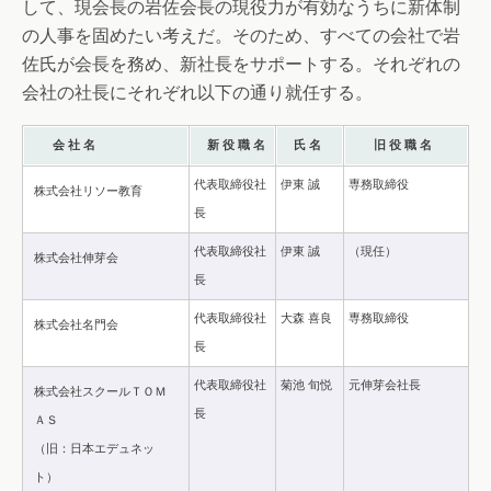
して、現会長の岩佐会長の現役力が有効なうちに新体制
の人事を固めたい考えだ。そのため、すべての会社で岩
佐氏が会長を務め、新社長をサポートする。それぞれの
会社の社長にそれぞれ以下の通り就任する。
会 社 名
新 役 職 名
氏 名
旧 役 職 名
代表取締役社
伊東 誠
専務取締役
株式会社リソー教育
長
代表取締役社
伊東 誠
（現任）
株式会社伸芽会
長
代表取締役社
大森 喜良
専務取締役
株式会社名門会
長
代表取締役社
菊池 旬悦
元伸芽会社長
株式会社スクールＴＯＭ
長
ＡＳ
（旧：日本エデュネッ
ト）