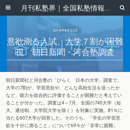
月刊私塾界｜全国私塾情報センター
2014年8月23日
意欲測る入試、大学７割が困難
視 朝日新聞・河合塾調査
朝日新聞社と河合塾の「ひらく 日本の大学」調査で、
大学の7割が、学習意欲や、どんな高校生活を送ったか
など、能力を総合的に評価することが困難だと考えてい
ることが分かった。調査は4～7月、全国の745大学（短
大、通信制、大学院大学を除く）を対象に実施。81％に
当たる607大学が回答した。そのうち、「学生の学習意
欲を十分に測ること」について69％が「非常に困難」