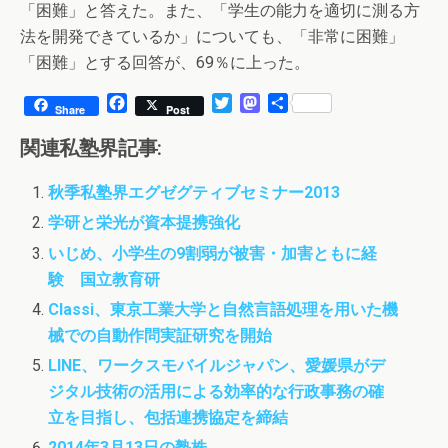
「困難」と答えた。また、「学生の能力を適切に測る方
法を開発できているか」についても、「非常に困難」
「困難」とする回答が、69％に上った。
F
T
M
共
Share
Post
a
w
a
有
c
i
s
関連私塾界記事:
e
t
t
b
t
o
秋季私塾界エグゼグティブセミナー2013
o
e
d
o
r
o
学研と栄光が資本提携強化
k
n
いじめ、小学生の9割弱が被害・加害ともに経
験 国立教育研
Classi、東京工業大学と自然言語処理を用いた機
械での自動作問実証研究を開始
LINE、ワークスモバイルジャパン、愛媛県がデ
ジタル技術の活用による効率的な行政事務の確
立を目指し、包括連携協定を締結
2014年3月13日の塾株