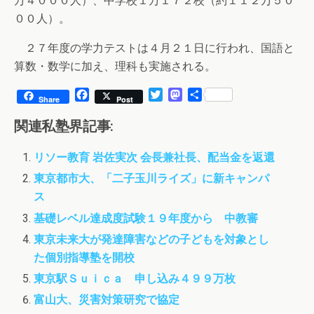
万４０００人）、中学校１万１７２校（約１１２万５０
００人）。
２７年度の学力テストは４月２１日に行われ、国語と
算数・数学に加え、理科も実施される。
F
T
M
共
Share
Post
a
w
a
有
c
i
s
関連私塾界記事:
e
t
t
b
t
o
リソー教育 岩佐実次 会長兼社長、配当金を返還
o
e
d
o
r
o
東京都市大、「二子玉川ライズ」に新キャンパ
k
n
ス
基礎レベル達成度試験１９年度から 中教審
東京未来大が発達障害などの子どもを対象とし
た個別指導塾を開校
東京駅Ｓｕｉｃａ 申し込み４９９万枚
富山大、災害対策研究で協定