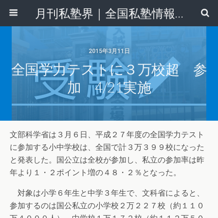
月刊私塾界｜全国私塾情報センター
2015年3月11日
全国学力テストに３万校超 参
加 4/21実施
文部科学省は３月６日、平成２７年度の全国学力テスト
に参加する小中学校は、全国で計３万３９９校になった
と発表した。国公立は全校が参加し、私立の参加率は昨
年より１・２ポイント増の４８・２％となった。
対象は小学６年生と中学３年生で、文科省によると、
参加するのは国公私立の小学校２万２２７校（約１１０