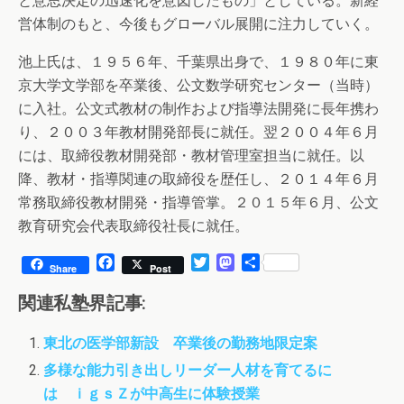
と意思決定の迅速化を意図したもの」としている。新経
営体制のもと、今後もグローバル展開に注力していく。
池上氏は、１９５６年、千葉県出身で、１９８０年に東
京大学文学部を卒業後、公文数学研究センター（当時）
に入社。公文式教材の制作および指導法開発に長年携わ
り、２００３年教材開発部長に就任。翌２００４年６月
には、取締役教材開発部・教材管理室担当に就任。以
降、教材・指導関連の取締役を歴任し、２０１４年６月
常務取締役教材開発・指導管掌。２０１５年６月、公文
教育研究会代表取締役社長に就任。
F
T
M
共
Share
Post
a
w
a
有
c
i
s
関連私塾界記事:
e
t
t
b
t
o
東北の医学部新設 卒業後の勤務地限定案
o
e
d
o
r
o
多様な能力引き出しリーダー人材を育てるに
k
n
は ｉｇｓＺが中高生に体験授業