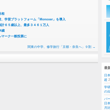
科相
、学習プラットフォーム「Monoxer」を導入
推計６５歳以上、最多３４６１万人
4歳
ルマーク一般投票に
関東の中学、修学旅行「京都・奈良へ」９割
→
最
日
超
学
の
パー
日本
月