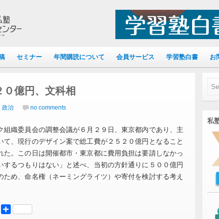
稿
セミナー
年間購読について
会員サービス
学習塾白書
お
２０億円、文科相
｜政治
no comments
私塾
ク組織委員会の調整会議が６月２９日、東京都内であり、主
いて、現行のデザイン案で総工費が２５２０億円となること
れた。この日は開催都市・東京都に費用負担は要請しなかっ
いするつもりはない」と述べ、当初の方針通りに５００億円
のため、命名権（ネーミングライツ）や寄付を検討する考え
er
Mastodon
共
有