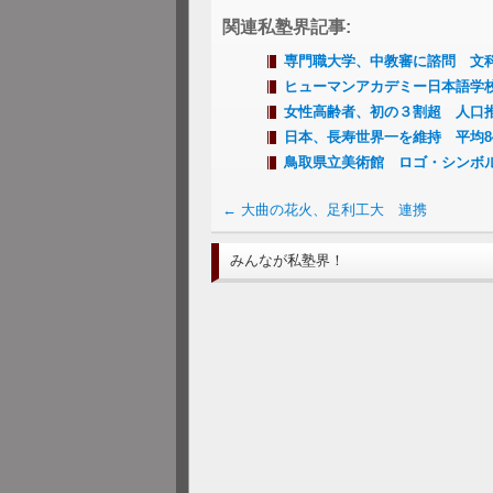
関連私塾界記事:
専門職大学、中教審に諮問 文
ヒューマンアカデミー日本語学校
女性高齢者、初の３割超 人口
日本、長寿世界一を維持 平均8
鳥取県立美術館 ロゴ・シンボ
←
大曲の花火、足利工大 連携
みんなが私塾界！