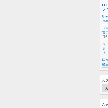
FL
ラ
明
日
日
電気
月6
ジ
表 
り
医
措
カ
カ
テ
ゴ
リ
ー
Arc