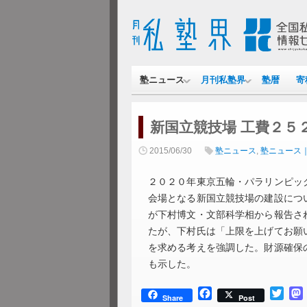
塾ニュース
月刊私塾界
塾暦
寄
新国立競技場 工費２５
2015/06/30
塾ニュース
,
塾ニュース
２０２０年東京五輪・パラリンピッ
会場となる新国立競技場の建設につ
が下村博文・文部科学相から報告さ
たが、下村氏は「上限を上げてお願
を求める考えを強調した。財源確保
も示した。
Facebook
Twitt
Share
Post