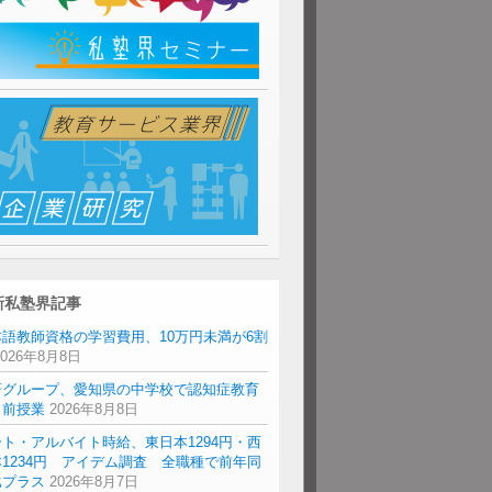
新私塾界記事
本語教師資格の学習費用、10万円未満が6割
2026年8月8日
研グループ、愛知県の中学校で認知症教育
出前授業
2026年8月8日
ト・アルバイト時給、東日本1294円・西
1234円 アイデム調査 全職種で前年同
比プラス
2026年8月7日