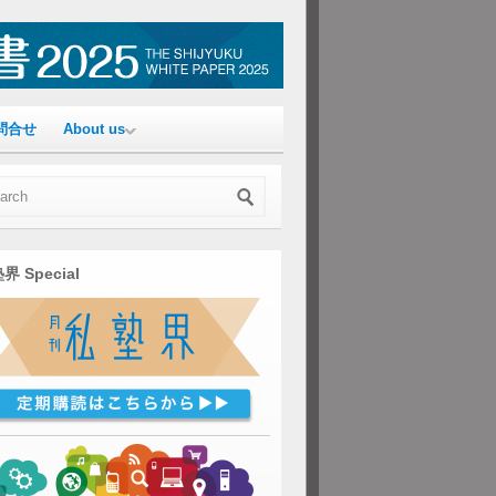
問合せ
About us
界 Special