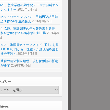
ENS、教室業務の効率化テーマに無料オン
インセミナー
2026年8月7日
光ネットワークジャパン、日越EPA訪日前
本語研修を6年連続受託
2026年8月6日
本生協連、家計調査の年次報告書を発表
料金は8月に2023年比約3割上昇
2026年8
日
ールス、準国産ヒューマノイド「D1」を発
1体500万円から 医療・介護現場を皮切
に社会実装へ
2026年8月5日
療受診の新体制が始動 現行保険証の暫定
置が終了
2026年8月5日
テゴリー
hives