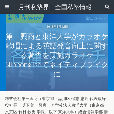
月刊私塾界｜全国私塾情報センター
2018年8月12日
第一興商と東洋大学がカラオケ
歌唱による英語発音向上に関す
る調査を実施カラオケ
Nipponglishでネイティブライク
に
株式会社第一興商（東京都・品川区 保志 忠郊 代表取締
役社長、以下 第一興商）と学校法人東洋大学（東京都・
文京区 竹村 牧男 学長、以下 東洋大学）総合情報学部 湯