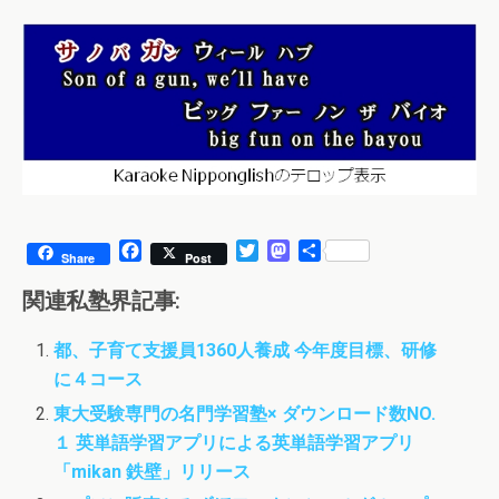
F
T
M
共
Share
Post
a
w
a
有
c
i
s
関連私塾界記事:
e
t
t
b
t
o
都、子育て支援員1360人養成 今年度目標、研修
o
e
d
に４コース
o
r
o
k
n
東大受験専門の名門学習塾× ダウンロード数NO.
１ 英単語学習アプリによる英単語学習アプリ
「mikan 鉄壁」リリース