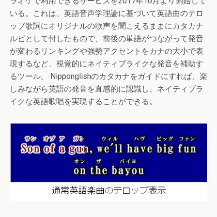
ラオケで利用できるサービスを2017年10月より開始して
いる。これは、英語音声学理論に基づいて英語曲のテロ
ップ歌詞にオリジナルの歌声を聞こえるままにカタカナ
ルビとして付したもので、前後の単語がつながって発音
が変わるリンキングや強勢アクセントをカナの大小で表
現するなど、視覚的にネイティブライクな発音を補助す
るツール。 Nipponglishのカタカナをガイドにすれば、楽
しみながら英語の発音を直感的に認識し、ネイティブラ
イクな英語歌唱を実現することができる。