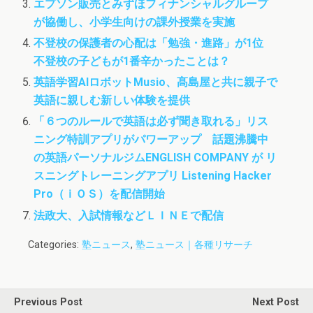
エプソン販売とみずほフィナンシャルグループ
が協働し、小学生向けの課外授業を実施
不登校の保護者の心配は「勉強・進路」が1位
不登校の子どもが1番辛かったことは？
英語学習AIロボットMusio、髙島屋と共に親子で
英語に親しむ新しい体験を提供
「６つのルールで英語は必ず聞き取れる」リス
ニング特訓アプリがパワーアップ 話題沸騰中
の英語パーソナルジムENGLISH COMPANY が リ
スニングトレーニングアプリ Listening Hacker
Pro（ｉＯＳ）を配信開始
法政大、入試情報などＬＩＮＥで配信
Categories:
塾ニュース
,
塾ニュース｜各種リサーチ
Previous Post
Next Post