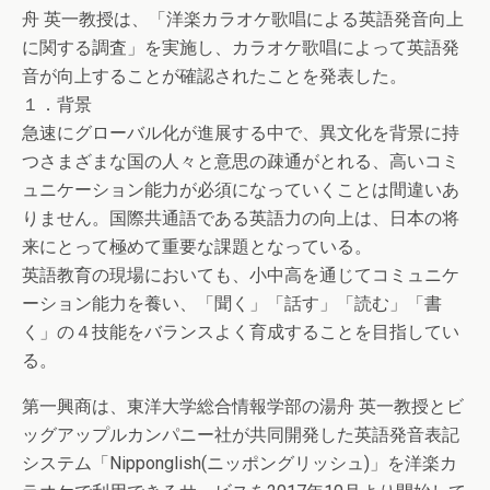
舟 英一教授は、「洋楽カラオケ歌唱による英語発音向上
に関する調査」を実施し、カラオケ歌唱によって英語発
音が向上することが確認されたことを発表した。
１．背景
急速にグローバル化が進展する中で、異文化を背景に持
つさまざまな国の人々と意思の疎通がとれる、高いコミ
ュニケーション能力が必須になっていくことは間違いあ
りません。国際共通語である英語力の向上は、日本の将
来にとって極めて重要な課題となっている。
英語教育の現場においても、小中高を通じてコミュニケ
ーション能力を養い、「聞く」「話す」「読む」「書
く」の４技能をバランスよく育成することを目指してい
る。
第一興商は、東洋大学総合情報学部の湯舟 英一教授とビ
ッグアップルカンパニー社が共同開発した英語発音表記
システム「Nipponglish(ニッポングリッシュ)」を洋楽カ