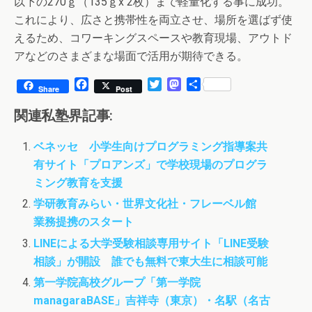
以下の270ｇ（135ｇx 2枚）まで軽量化する事に成功。
これにより、広さと携帯性を両立させ、場所を選ばず使
えるため、コワーキングスペースや教育現場、アウトド
アなどのさまざまな場面で活用が期待できる。
F
T
M
共
Share
Post
a
w
a
有
c
i
s
関連私塾界記事:
e
t
t
b
t
o
ベネッセ 小学生向けプログラミング指導案共
o
e
d
有サイト「プロアンズ」で学校現場のプログラ
o
r
o
k
n
ミング教育を支援
学研教育みらい・世界文化社・フレーベル館
業務提携のスタート
LINEによる大学受験相談専用サイト「LINE受験
相談」が開設 誰でも無料で東大生に相談可能
第一学院高校グループ「第一学院
managaraBASE」吉祥寺（東京）・名駅（名古