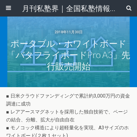
月刊私塾界｜全国私塾情報センター
2018年11月30日
ポータブル・ホワイトボード
「バタフライボードPro A3」先
行販売開始
■ 日米クラウドファンディングで累計約3,000万円の資金
調達に成功
■ レアアースマグネットを採用した独自技術で、ページ
の結合、分離、拡大が自由自在
■ モノコック構造により超軽量化を実現、A3サイズのホ
ワイトボード(２枚１セット)