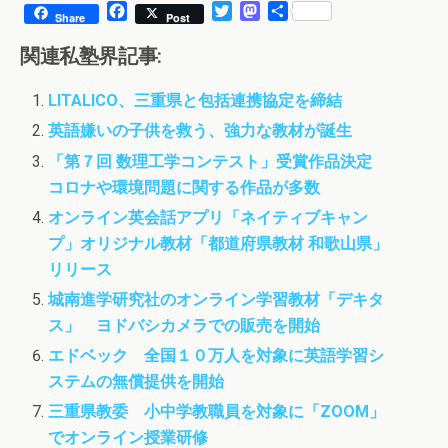
F
T
M
共
Share
Post
a
w
a
有
c
i
s
関連私塾界記事:
e
t
t
b
t
o
LITALICO、三重県と包括連携協定を締結
o
e
d
o
r
o
英語嫌いの子供を救う、強力な教材が誕生
k
n
「第７回 数理工学コンテスト」受賞作品決定
コロナや環境問題に関する作品が多数
オンライン英会話アプリ「ネイティブキャン
プ」オリジナル教材「都道府県教材 和歌山県」
リリース
城南進学研究社のオンライン学習教材「デキタ
ス」 ヨドバシカメラでの販売を開始
エドベック 全国１０万人を対象に英語学習シ
ステムの無償提供を開始
三重県教委 小中学教職員を対象に「ZOOM」
でオンライン授業研修