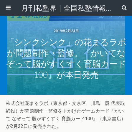
月刊私塾界｜全国私塾情報センター
2019年2月24日
「シンクシンク」の花まるラボ
が問題制作・監修。『かいてな
ぞって脳がすくすく育脳カード
100』が本日発売
株式会社花まるラボ（東京都・文京区 川島 慶 代表取
締役）が問題制作・監修を手がけたゲームカード『かい
て なぞって 脳がすくすく 育脳カード100』（東京書店）
が2月22日に発売された。