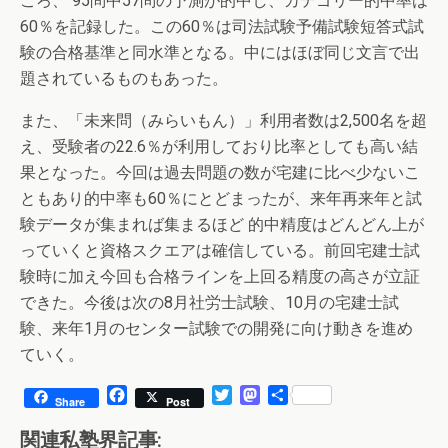
ころ、 95問中57問の予測が的中し、カテゴリー的中率は
60％を記録した。この60％は司法試験予備試験短答式試
験の合格基準と同水準となる。中にはほぼ同じ文言で出
題されているものもあった。
また、「未来問（みらいもん）」利用者数は2,500名を超
え、受験者の22.6％が利用しており比率としても高い結
果となった。今回は過去問題の数が宅建に比べ少ないこ
ともあり的中率も60％にとどまったが、来年再来年と試
験データが集まれば集まるほど 的中精度はどんどん上が
っていくと資格スクエアは確信している。前回宅建士試
験時に加え今回も合格ラインを上回る精度の高さが立証
できた。今後は次の8月社労士試験、10月の宅建士試
験、来年1月のセンター試験での開発に向け動きを進め
ていく。
F
T
M
共
Share
Post
a
w
a
有
c
i
s
関連私塾界記事: