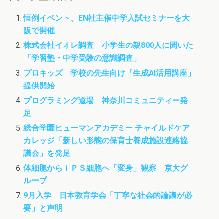
e
t
t
b
t
o
恒例イベント、EN社主催中学入試セミナーを大
o
e
d
阪で開催
o
r
o
k
n
株式会社イオレ調査 小学生の親800人に聞いた
「学習塾・中学受験の意識調査」
プロキッズ 学校の先生向け「生成AI活用講座」
提供開始
プログラミング道場 神奈川コミュニティー発
足
総合学園ヒューマンアカデミー チャイルドケア
カレッジ「新しい形態の保育士養成施設連絡協
議会」を発足
体細胞からｉＰＳ細胞へ「変身」観察 京大グ
ループ
9月入学 日本教育学会「丁寧な社会的論議が必
要」と声明