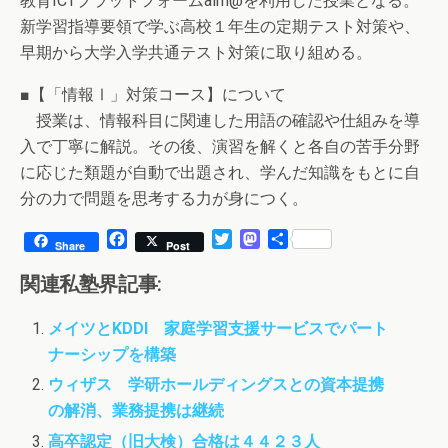
教育ICTプラットフォームaim@を利用した授業となる。
新学習指導要領で学ぶ高校１年生の定期テスト対策や、
早期から大学入学共通テスト対策に取り組める。
■【「情報Ⅰ」対策コース】について
授業は、情報科目に関連した用語の確認や仕組みを導
入で丁寧に解説。その後、演習を解くと各自の苦手分野
に応じた類題が自動で出題され、学んだ知識をもとに自
分の力で問題を思考する力が身につく。
F
T
M
共
Share
Post
a
w
a
有
c
i
s
関連私塾界記事:
e
t
t
b
t
o
メイツとKDDI 家庭学習支援サービスでパート
o
e
d
ナーシップを構築
o
r
o
k
n
ウィザス 学研ホールディングスとの資本提携
の解消、業務提携は継続
高卒認定（旧大検）合格は４４２３人