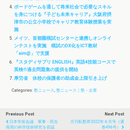
ボードゲームを通して将来社会で必要なスキル
を身につける『子ども未来キャリア』大阪府摂
津市の公立小学校でキャリア教育体験授業を実
施
メイツ、首都圏模試センターと連携しオンライ
ンテストを実施 模試のDX化をICT教材
「aim@」で支援
『スタディサプリ ENGLISH』英語4技能コースで
英検®過去問題集の提供を開始
厚労省 休校の保護者の助成金上限引き上げ
Categories:
塾ニュース
,
塾ニュース｜塾・企業
Previous Post
Next Post
日本学術会議 軍事・民生
月刊私塾界2022年８月号（通
両用の科学技術研究を容認
巻496号）