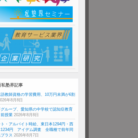
新私塾界記事
本語教師資格の学習費用、10万円未満が6割
2026年8月8日
研グループ、愛知県の中学校で認知症教育
出前授業
2026年8月8日
ト・アルバイト時給、東日本1294円・西
1234円 アイデム調査 全職種で前年同
比プラス
2026年8月7日