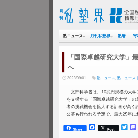
塾ニュース
月刊私塾界
塾暦
寄
「国際卓越研究大学」最
へ
2023/09/01
塾ニュース
,
塾ニュース
文部科学省は、10兆円規模の大学
を支援する「国際卓越研究大学」の
者の挑戦機会を拡大する計画が高く評
公募も行われる予定で、最大25年に
Facebook
Twitt
Share
Post