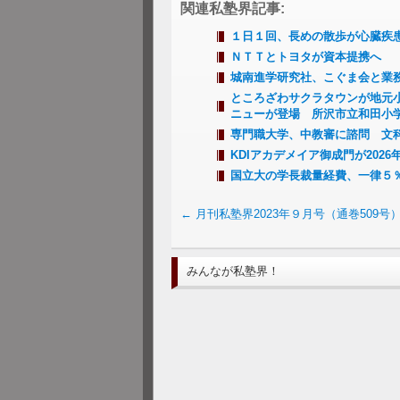
関連私塾界記事:
１日１回、長めの散歩が心臓疾
ＮＴＴとトヨタが資本提携へ
城南進学研究社、こぐま会と業
ところざわサクラタウンが地元
ニューが登場 所沢市立和田小学
専門職大学、中教審に諮問 文
KDIアカデメイア御成門が202
国立大の学長裁量経費、一律５％
←
月刊私塾界2023年９月号（通巻509号
みんなが私塾界！