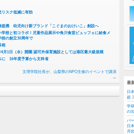
患リスク低減に有効
務提携 幼児向け新ブランド「こぐまのおけいこ」創設へ
小学校と初コラボ！児童作品展示や角川食堂ビュッフェに給食メ
校の創立30周年で
科相
6年4月1日（水）開園 認可外保育施設としては港区最大級規模
に 16年度予算から文科省
）
文理学院社長が、山梨県のNPO主催のイベントで講演
→
最
日
超
学
の
パー
日本
月