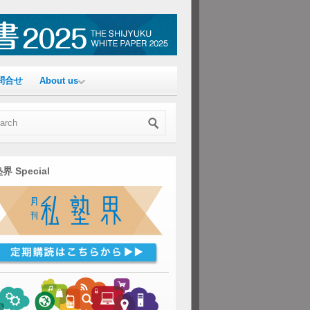
問合せ
About us
界 Special