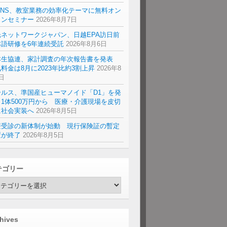
ENS、教室業務の効率化テーマに無料オン
インセミナー
2026年8月7日
光ネットワークジャパン、日越EPA訪日前
本語研修を6年連続受託
2026年8月6日
本生協連、家計調査の年次報告書を発表
料金は8月に2023年比約3割上昇
2026年8
日
ールス、準国産ヒューマノイド「D1」を発
1体500万円から 医療・介護現場を皮切
に社会実装へ
2026年8月5日
療受診の新体制が始動 現行保険証の暫定
置が終了
2026年8月5日
テゴリー
hives