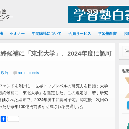
稿
セミナー
年間購読について
会員サービス
学習塾白書
お
終候補に「東北大学」、2024年度に認可
私塾
｜政治
no comments
ファンドを利用し、世界トップレベルの研究力を目指す大学
最終候補に「東北大学」を選定した。この選定は、若手研究
価された結果で、2024年度中に認可予定。認定後、次回の
わたり毎年100億円前後が助成される見通しだ。
er
Mastodon
共
有