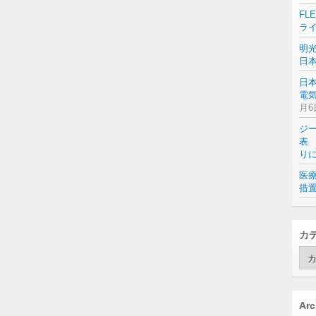
FL
ラ
明
日
日
電気
月6
ジ
表 
り
医
措
カ
カ
テ
ゴ
リ
ー
Arc