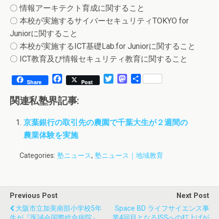
〇 情報アーキテクト育成に関すること
〇 本校が実施するサイバーセキュリティTOKYO for
Juniorに関すること
〇 本校が実施するICT基礎Lab.for Juniorに関すること
〇 ICT教育及び情報セキュリティ教育に関すること
F
T
M
共
Share
Post
a
w
a
有
c
i
s
関連私塾界記事:
e
t
t
b
t
o
京葉銀行の取引先の農園で千葉大生が２週間の
o
e
d
農業体験を実施
o
r
o
k
n
Categories:
塾ニュース
,
塾ニュース｜地域教育
Previous Post
Next Post
大阪市立加美南部小学校5年
Space BD ライフサイエンス事
生が『医誠会国際総合病院』
業4回目となるISSへの打上げが