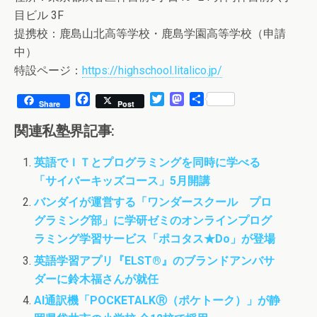
目ビル 3F
提携校：鹿島山北高等学校・鹿島学園高等学校（申請
中）
特設ページ：
https://highschool.litalico.jp/
F
T
M
共
Share
Post
a
w
a
有
c
i
s
関連私塾界記事:
e
t
t
b
t
o
英語でＩＴとプログラミングを同時に学べる
o
e
d
「サイバーキッズコース」5月開講
o
r
o
k
n
バンダイが運営する「ワンダースクール プロ
グラミング部」に学研ゼミのオンラインプログ
ラミング学習サービス「ポコタス★Do」が登場
英語学習アプリ『ELST®』のブランドアンバサ
ダーに鈴木福さんが就任
AI通訳機「POCKETALKⓇ（ポケトーク）」が静