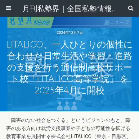
月刊私塾界｜全国私塾情報センター
2024年12月7日
LITALICO、一人ひとりの個性に
合わせた日常生活や学習・進路
の支援を行う通信制高校サポー
ト校「LITALICO高等学院」 を
2025年4月に開校
「障害のない社会をつくる」というビジョンのもと、障
害のある方向け就労支援事業や子どもの可能性を拡げる
教育事業を展開する株式会社LITALICO（東京・目黒区、