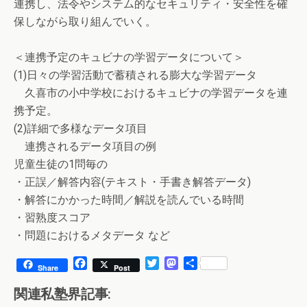
連携し、法令やシステム的なセキュリティ・安全性を確
保しながら取り組んでいく。
＜連携予定のキュビナの学習データについて＞
(1)日々の学習活動で蓄積される膨大な学習データ
久喜市の小中学校におけるキュビナの学習データを連
携予定。
(2)詳細で多様なデータ項目
連携されるデータ項目の例
児童生徒の1問毎の
・正誤／解答内容(テキスト・手書き解答データ)
・解答にかかった時間／解説を読んでいる時間
・習熟度スコア
・問題におけるメタデータ など
F
T
M
共
Share
Post
a
w
a
有
c
i
s
関連私塾界記事:
e
t
t