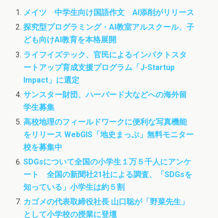
b
t
o
メイツ 中学生向け国語作文 AI添削がリリース
o
e
d
o
r
o
探究型プログラミング・AI教室アルスクール、子
k
n
ども向けAI教育を本格展開
ライフイズテック、官民によるインパクトスタ
ートアップ育成支援プログラム「J-Startup
Impact」に選定
サンスター財団、ハーバード大などへの海外留
学生募集
高校地理のフィールドワークに便利な写真機能
をリリース WebGIS「地史まっぷ」無料モニター
校を募集中
SDGsについて全国の小学生１万５千人にアンケ
ート 全国の新聞社21社による調査、「SDGsを
知っている」小学生は約５割
カゴメの代表取締役社長 山口聡が「野菜先生」
として小学校の授業に登壇