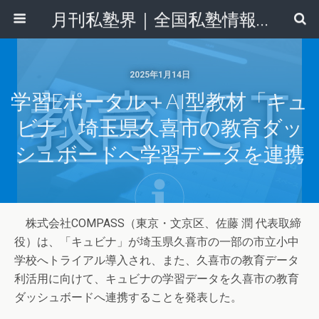
月刊私塾界｜全国私塾情報センター
2025年1月14日
学習eポータル＋AI型教材「キュ
ビナ」埼玉県久喜市の教育ダッ
シュボードへ学習データを連携
株式会社COMPASS（東京・文京区、佐藤 潤 代表取締
役）は、「キュビナ」が埼玉県久喜市の一部の市立小中
学校へトライアル導入され、また、久喜市の教育データ
利活用に向けて、キュビナの学習データを久喜市の教育
ダッシュボードへ連携することを発表した。